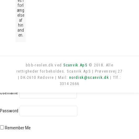
es i
forl
æng
else
af
hin
and
en.
bbb-reolen.dk ved
Scanvik ApS
© 2018. Alle
rettigheder forbeholdes. Scanvik ApS | Prøvensvej 27
Log in
| DK-2610 Rødovre | Mail:
nordisk@scanvik.dk
| Tlf.:
3314 2666
Username
Password
Remember Me