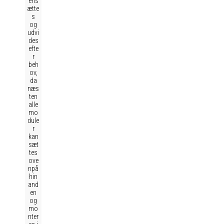
ens
ætte
s
og
udvi
des
efte
r
beh
ov,
da
næs
ten
alle
mo
dule
r
kan
sæt
tes
ove
npå
hin
and
en
og
mo
nter