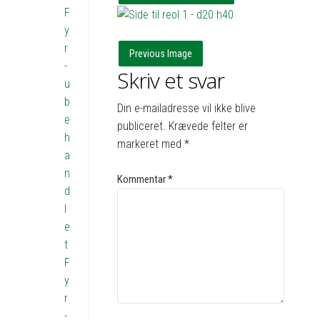
F
y
r
Previous Image
-
Skriv et svar
u
b
Din e-mailadresse vil ikke blive
e
publiceret.
Krævede felter er
h
markeret med
*
a
n
Kommentar
*
d
l
e
t
F
y
r
-