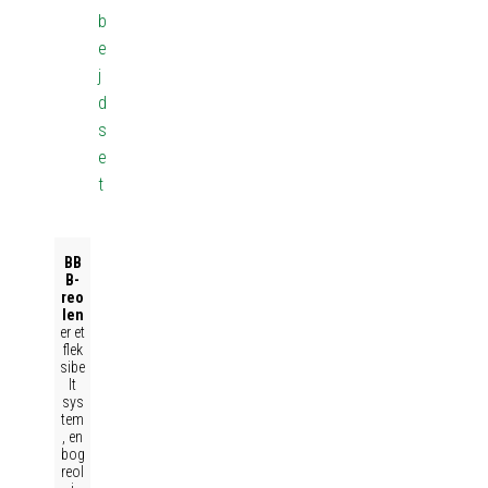
b
e
j
d
s
e
t
BB
B-
reo
len
er et
flek
sibe
lt
sys
tem
, en
bog
reol