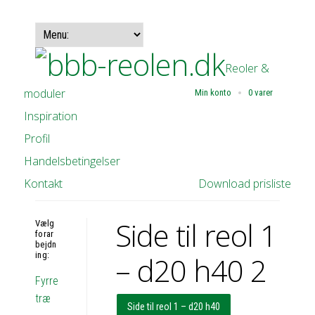
Reoler &
moduler
Min konto
0 varer
Inspiration
Profil
Handelsbetingelser
Kontakt
Download prisliste
Side til reol 1
Vælg
forar
bejdn
ing:
– d20 h40 2
Fyrre
træ
Side til reol 1 – d20 h40