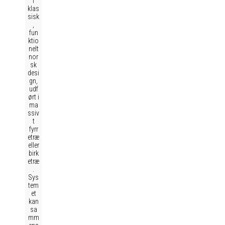
i
klas
sisk
,
fun
ktio
nelt
nor
sk
desi
gn,
udf
ørt i
ma
ssiv
t
fyrr
etræ
eller
birk
etræ
.
Sys
tem
et
kan
sa
mm