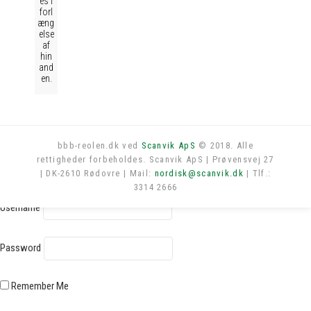
es i
forl
æng
else
af
hin
and
en.
bbb-reolen.dk ved
Scanvik ApS
© 2018. Alle
rettigheder forbeholdes. Scanvik ApS | Prøvensvej 27
Log in
| DK-2610 Rødovre | Mail:
nordisk@scanvik.dk
| Tlf.:
3314 2666
Username
Password
Remember Me