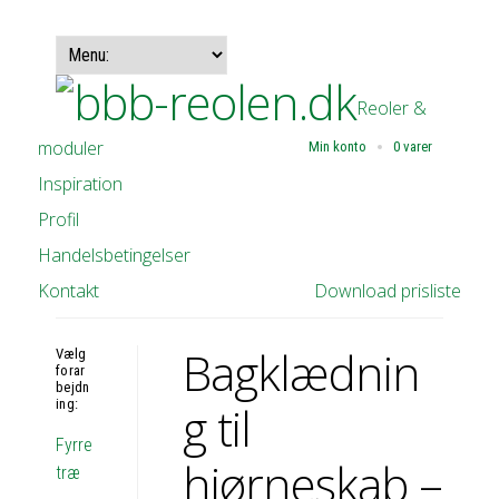
Reoler &
moduler
Min konto
0 varer
Inspiration
Profil
Handelsbetingelser
Kontakt
Download prisliste
Bagklædnin
Vælg
forar
bejdn
ing:
g til
Fyrre
hjørneskab –
træ