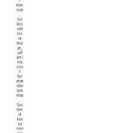
i
klas
sisk
,
fun
ktio
nelt
nor
sk
desi
gn,
udf
ørt i
ma
ssiv
t
fyrr
etræ
eller
birk
etræ
.
Sys
tem
et
kan
sa
mm