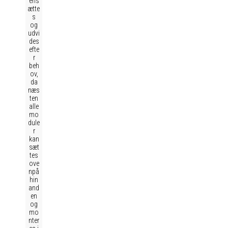
ens
ætte
s
og
udvi
des
efte
r
beh
ov,
da
næs
ten
alle
mo
dule
r
kan
sæt
tes
ove
npå
hin
and
en
og
mo
nter