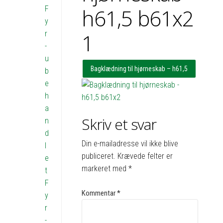
F
h61,5 b61x2
y
r
1
-
u
Bagklædning til hjørneskab – h61,5
b
e
b61x2
h
a
Skriv et svar
n
d
Din e-mailadresse vil ikke blive
l
publiceret.
Krævede felter er
e
markeret med
*
t
F
Kommentar
*
y
r
-