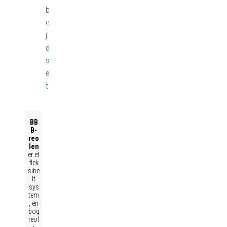
b
e
j
d
s
e
t
BB
B-
reo
len
er et
flek
sibe
lt
sys
tem
, en
bog
reol