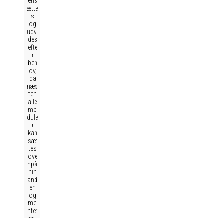
ens
ætte
s
og
udvi
des
efte
r
beh
ov,
da
næs
ten
alle
mo
dule
r
kan
sæt
tes
ove
npå
hin
and
en
og
mo
nter