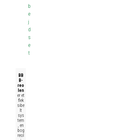
b
e
j
d
s
e
t
BB
B-
reo
len
er et
flek
sibe
lt
sys
tem
, en
bog
reol