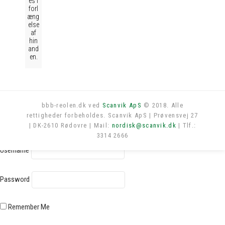
es i
forl
æng
else
af
hin
and
en.
bbb-reolen.dk ved
Scanvik ApS
© 2018. Alle
rettigheder forbeholdes. Scanvik ApS | Prøvensvej 27
Log in
| DK-2610 Rødovre | Mail:
nordisk@scanvik.dk
| Tlf.:
3314 2666
Username
Password
Remember Me