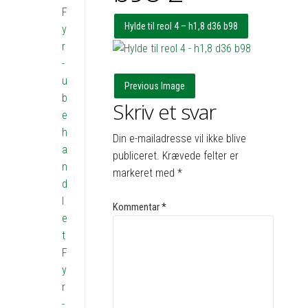
F
Hylde til reol 4 – h1,8 d36 b98
y
r
-
u
Previous Image
b
Skriv et svar
e
h
Din e-mailadresse vil ikke blive
a
publiceret.
Krævede felter er
n
markeret med
*
d
l
Kommentar
*
e
t
F
y
r
-