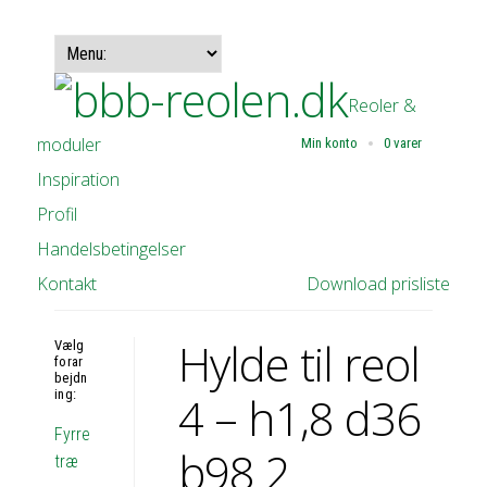
Reoler &
moduler
Min konto
0 varer
Inspiration
Profil
Handelsbetingelser
Kontakt
Download prisliste
Hylde til reol
Vælg
forar
bejdn
ing:
4 – h1,8 d36
Fyrre
b98 2
træ