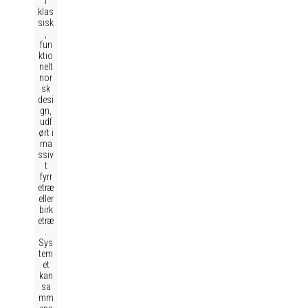
i
klas
sisk
,
fun
ktio
nelt
nor
sk
desi
gn,
udf
ørt i
ma
ssiv
t
fyrr
etræ
eller
birk
etræ
.
Sys
tem
et
kan
sa
mm