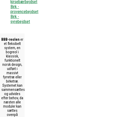
kirsebærbejdset
Birk -
provencebejdset
Birk -
syrebejdset
BBB-reolen
er
et fleksibelt
system, en
bogreol i
klassisk,
funktionelt
norsk design,
udført i
massivt
fyrretræ eller
birketræ.
Systemet kan
sammensættes
og udvides
efter behov, da
næsten alle
moduler kan
sættes
ovenpå