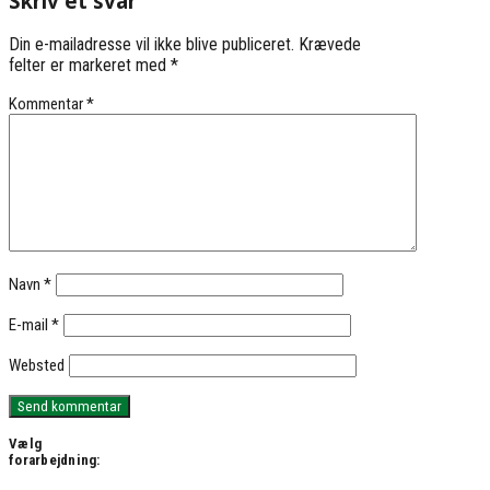
Skriv et svar
Din e-mailadresse vil ikke blive publiceret.
Krævede
felter er markeret med
*
Kommentar
*
Navn
*
E-mail
*
Websted
Vælg
forarbejdning: