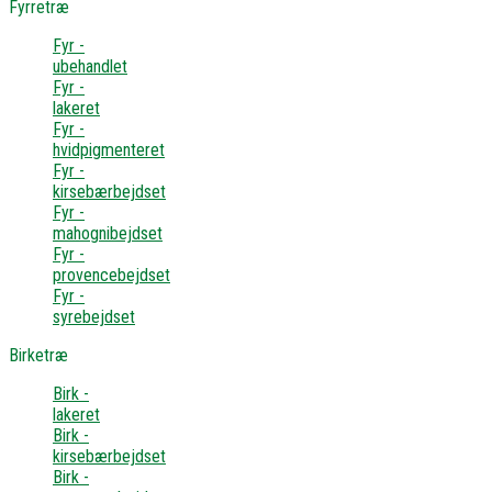
Fyrretræ
Fyr -
ubehandlet
Fyr -
lakeret
Fyr -
hvidpigmenteret
Fyr -
kirsebærbejdset
Fyr -
mahognibejdset
Fyr -
provencebejdset
Fyr -
syrebejdset
Birketræ
Birk -
lakeret
Birk -
kirsebærbejdset
Birk -