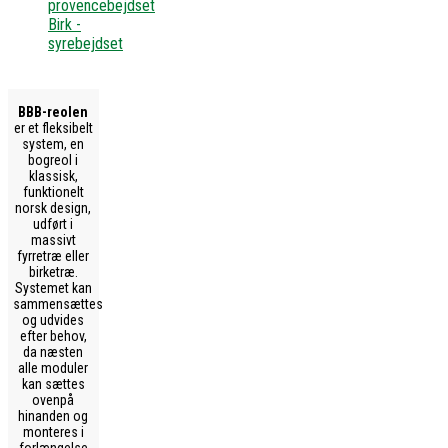
provencebejdset
Birk -
syrebejdset
BBB-reolen
er et fleksibelt
system, en
bogreol i
klassisk,
funktionelt
norsk design,
udført i
massivt
fyrretræ eller
birketræ.
Systemet kan
sammensættes
og udvides
efter behov,
da næsten
alle moduler
kan sættes
ovenpå
hinanden og
monteres i