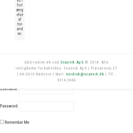
es i
forl
æng
else
af
hin
and
en.
bbb-reolen.dk ved
Scanvik ApS
© 2018. Alle
rettigheder forbeholdes. Scanvik ApS | Prøvensvej 27
Log in
| DK-2610 Rødovre | Mail:
nordisk@scanvik.dk
| Tlf.:
3314 2666
Username
Password
Remember Me