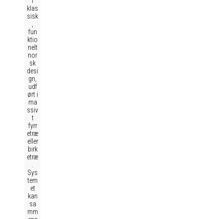
i
klas
sisk
,
fun
ktio
nelt
nor
sk
desi
gn,
udf
ørt i
ma
ssiv
t
fyrr
etræ
eller
birk
etræ
.
Sys
tem
et
kan
sa
mm