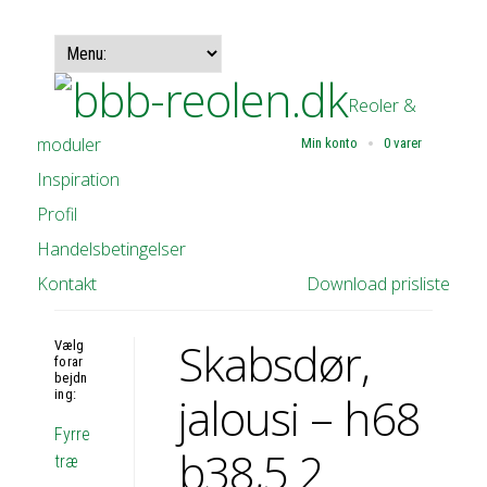
Reoler &
moduler
Min konto
0 varer
Inspiration
Profil
Handelsbetingelser
Kontakt
Download prisliste
Skabsdør,
Vælg
forar
bejdn
ing:
jalousi – h68
Fyrre
b38,5 2
træ