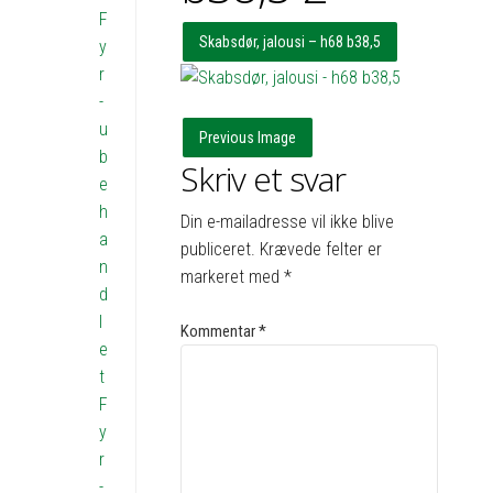
F
Skabsdør, jalousi – h68 b38,5
y
r
-
u
Previous Image
b
Skriv et svar
e
h
Din e-mailadresse vil ikke blive
a
publiceret.
Krævede felter er
n
markeret med
*
d
l
Kommentar
*
e
t
F
y
r
-