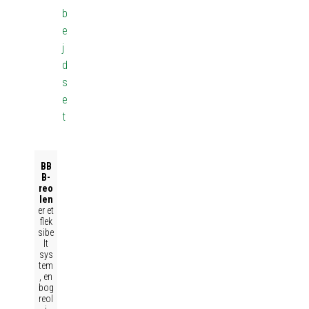
b
e
j
d
s
e
t
BB
B-
reo
len
er et
flek
sibe
lt
sys
tem
, en
bog
reol