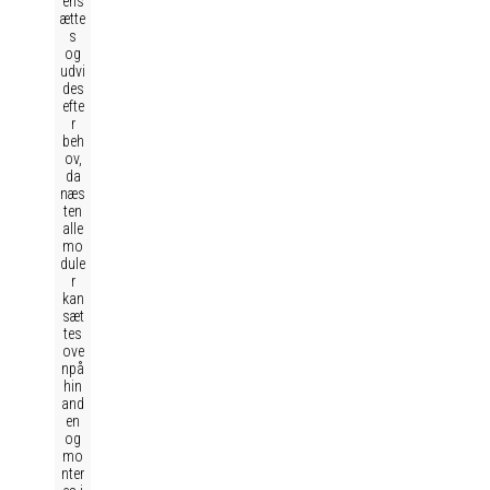
ens
ætte
s
og
udvi
des
efte
r
beh
ov,
da
næs
ten
alle
mo
dule
r
kan
sæt
tes
ove
npå
hin
and
en
og
mo
nter