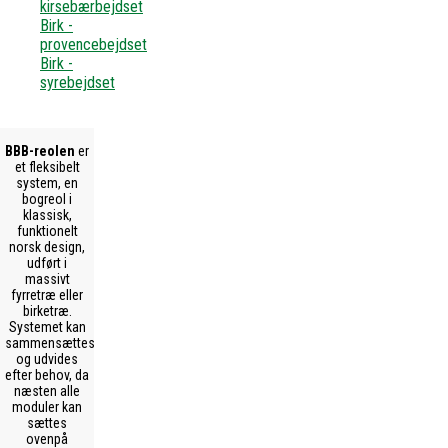
kirsebærbejdset
Birk -
provencebejdset
Birk -
syrebejdset
BBB-reolen
er
et fleksibelt
system, en
bogreol i
klassisk,
funktionelt
norsk design,
udført i
massivt
fyrretræ eller
birketræ.
Systemet kan
sammensættes
og udvides
efter behov, da
næsten alle
moduler kan
sættes
ovenpå