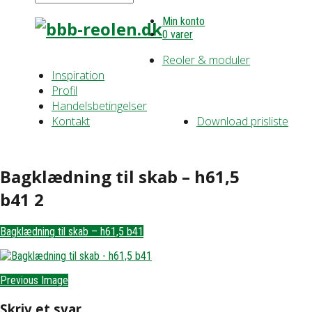
Min konto
0 varer
Reoler & moduler
Inspiration
Profil
Handelsbetingelser
Kontakt
Download prisliste
Bagklædning til skab – h61,5
b41 2
Bagklædning til skab – h61,5 b41
Previous Image
Skriv et svar