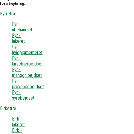
forarbejdning:
Fyrretræ
Fyr -
ubehandlet
Fyr -
lakeret
Fyr -
hvidpigmenteret
Fyr -
kirsebærbejdset
Fyr -
mahognibejdset
Fyr -
provencebejdset
Fyr -
syrebejdset
Birketræ
Birk -
lakeret
Birk -