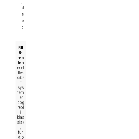
j
d
s
e
t
BB
B-
reo
len
er et
flek
sibe
lt
sys
tem
, en
bog
reol
i
klas
sisk
,
fun
ktio