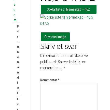
e
Sokkelliste til hjørneskab – h6,5
t
r
b47,5
æ
F
y
Previous Image
r
-
Skriv et svar
u
b
Din e-mailadresse vil ikke blive
e
publiceret.
Krævede felter er
h
markeret med
*
a
n
d
Kommentar
*
l
e
t
F
y
r