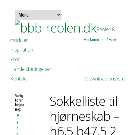
Reoler &
moduler
Min konto
0 varer
Inspiration
Profil
Handelsbetingelser
Kontakt
Download prisliste
Sokkelliste til
Vælg
forar
bejdn
ing:
hjørneskab –
F
y
h6,5 b47,5 2
r
r