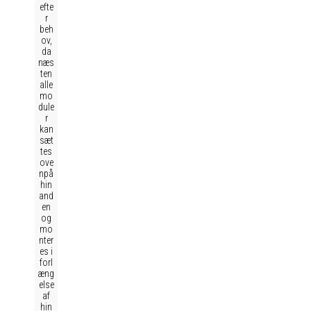
efte
r
beh
ov,
da
næs
ten
alle
mo
dule
r
kan
sæt
tes
ove
npå
hin
and
en
og
mo
nter
es i
forl
æng
else
af
hin