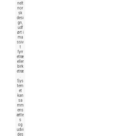
nelt
nor
sk
desi
gn,
udf
ørt i
ma
ssiv
t
fyrr
etræ
eller
birk
etræ
.
Sys
tem
et
kan
sa
mm
ens
ætte
s
og
udvi
des