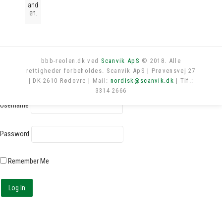
and
en.
bbb-reolen.dk ved
Scanvik ApS
© 2018. Alle
rettigheder forbeholdes. Scanvik ApS | Prøvensvej 27
Log in
| DK-2610 Rødovre | Mail:
nordisk@scanvik.dk
| Tlf.:
3314 2666
Username
Password
Remember Me