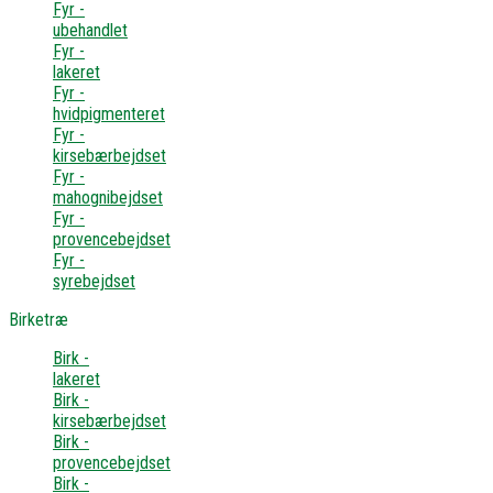
Fyr -
ubehandlet
Fyr -
lakeret
Fyr -
hvidpigmenteret
Fyr -
kirsebærbejdset
Fyr -
mahognibejdset
Fyr -
provencebejdset
Fyr -
syrebejdset
Birketræ
Birk -
lakeret
Birk -
kirsebærbejdset
Birk -
provencebejdset
Birk -