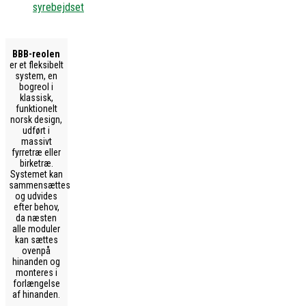
syrebejdset
BBB-reolen
er et fleksibelt
system, en
bogreol i
klassisk,
funktionelt
norsk design,
udført i
massivt
fyrretræ eller
birketræ.
Systemet kan
sammensættes
og udvides
efter behov,
da næsten
alle moduler
kan sættes
ovenpå
hinanden og
monteres i
forlængelse
af hinanden.