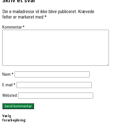
Skriv et svar
Din e-mailadresse vil ikke blive publiceret.
Krævede
felter er markeret med
*
Kommentar
*
Navn
*
E-mail
*
Websted
Vælg
forarbejdning: