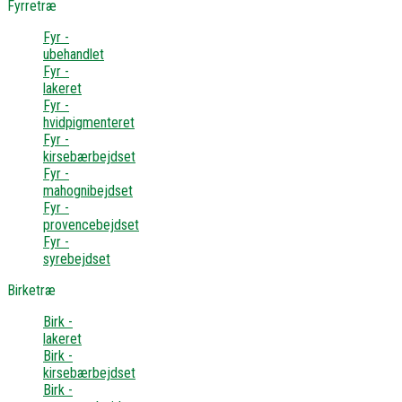
Fyrretræ
Fyr -
ubehandlet
Fyr -
lakeret
Fyr -
hvidpigmenteret
Fyr -
kirsebærbejdset
Fyr -
mahognibejdset
Fyr -
provencebejdset
Fyr -
syrebejdset
Birketræ
Birk -
lakeret
Birk -
kirsebærbejdset
Birk -