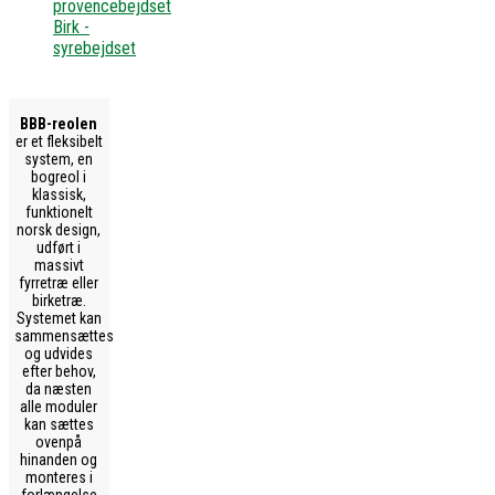
provencebejdset
Birk -
syrebejdset
BBB-reolen
er et fleksibelt
system, en
bogreol i
klassisk,
funktionelt
norsk design,
udført i
massivt
fyrretræ eller
birketræ.
Systemet kan
sammensættes
og udvides
efter behov,
da næsten
alle moduler
kan sættes
ovenpå
hinanden og
monteres i