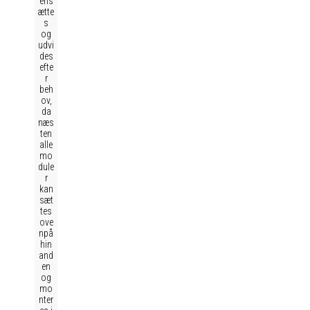
ens
ætte
s
og
udvi
des
efte
r
beh
ov,
da
næs
ten
alle
mo
dule
r
kan
sæt
tes
ove
npå
hin
and
en
og
mo
nter