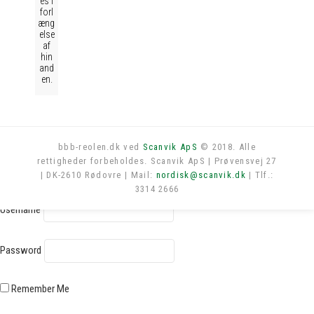
es i
forl
æng
else
af
hin
and
en.
bbb-reolen.dk ved
Scanvik ApS
© 2018. Alle
rettigheder forbeholdes. Scanvik ApS | Prøvensvej 27
Log in
| DK-2610 Rødovre | Mail:
nordisk@scanvik.dk
| Tlf.:
3314 2666
Username
Password
Remember Me