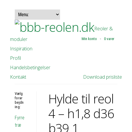
Reoler &
moduler
Min konto
0 varer
Inspiration
Profil
Handelsbetingelser
Kontakt
Download prisliste
Hylde til reol
Vælg
forar
bejdn
ing:
4 – h1,8 d36
Fyrre
b39 1
træ