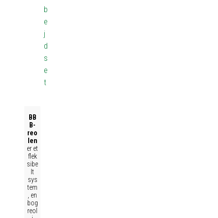
b
e
j
d
s
e
t
BB
B-
reo
len
er et
flek
sibe
lt
sys
tem
, en
bog
reol