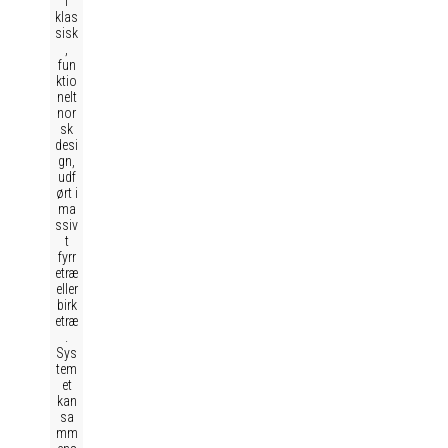
i
klas
sisk
,
fun
ktio
nelt
nor
sk
desi
gn,
udf
ørt i
ma
ssiv
t
fyrr
etræ
eller
birk
etræ
.
Sys
tem
et
kan
sa
mm