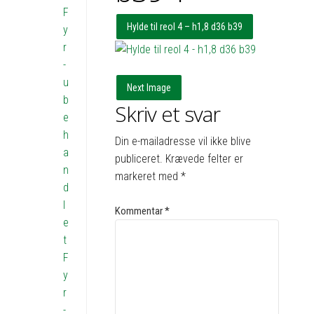
F
Hylde til reol 4 – h1,8 d36 b39
y
r
-
u
Next Image
b
Skriv et svar
e
h
Din e-mailadresse vil ikke blive
a
publiceret.
Krævede felter er
n
markeret med
*
d
l
Kommentar
*
e
t
F
y
r
-