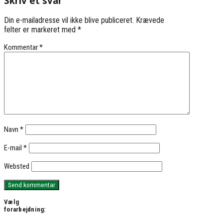
Skriv et svar
Din e-mailadresse vil ikke blive publiceret.
Krævede
felter er markeret med
*
Kommentar
*
Navn
*
E-mail
*
Websted
Vælg
forarbejdning: