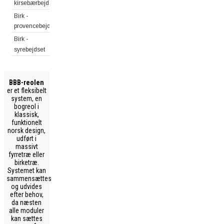
kirsebærbejdset
Birk -
provencebejdset
Birk -
syrebejdset
BBB-reolen
er et fleksibelt
system, en
bogreol i
klassisk,
funktionelt
norsk design,
udført i
massivt
fyrretræ eller
birketræ.
Systemet kan
sammensættes
og udvides
efter behov,
da næsten
alle moduler
kan sættes