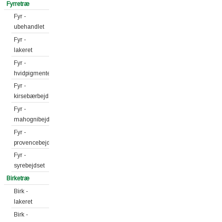
Fyrretræ
Fyr -
ubehandlet
Fyr -
lakeret
Fyr -
hvidpigmenteret
Fyr -
kirsebærbejdset
Fyr -
mahognibejdset
Fyr -
provencebejdset
Fyr -
syrebejdset
Birketræ
Birk -
lakeret
Birk -