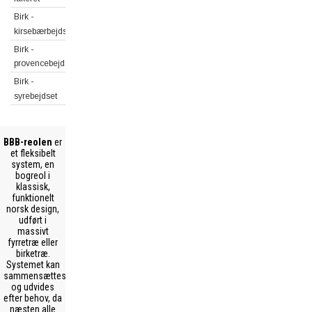
Birk -
kirsebærbejdset
Birk -
provencebejdset
Birk -
syrebejdset
BBB-reolen
er
et fleksibelt
system, en
bogreol i
klassisk,
funktionelt
norsk design,
udført i
massivt
fyrretræ eller
birketræ.
Systemet kan
sammensættes
og udvides
efter behov, da
næsten alle