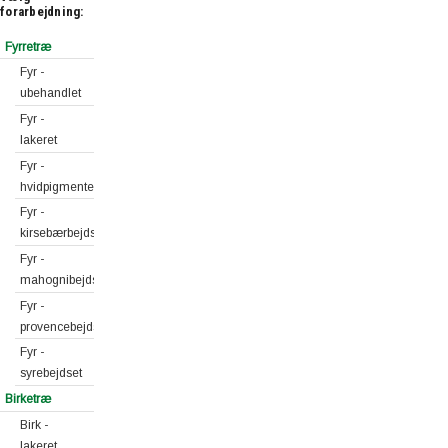
forarbejdning:
Fyrretræ
Fyr -
ubehandlet
Fyr -
lakeret
Fyr -
hvidpigmenteret
Fyr -
kirsebærbejdset
Fyr -
mahognibejdset
Fyr -
provencebejdset
Fyr -
syrebejdset
Birketræ
Birk -
lakeret