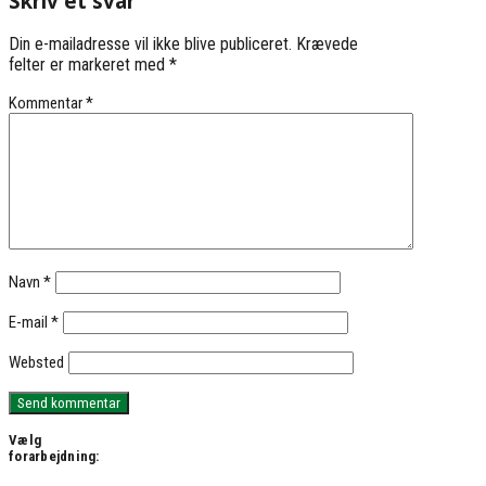
Skriv et svar
Din e-mailadresse vil ikke blive publiceret.
Krævede
felter er markeret med
*
Kommentar
*
Navn
*
E-mail
*
Websted
Vælg
forarbejdning: