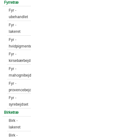
Fyrretræ
Fyr -
ubehandlet
Fyr -
lakeret
Fyr -
hvidpigmenteret
Fyr -
kirsebærbejdset
Fyr -
mahognibejdset
Fyr -
provencebejdset
Fyr -
syrebejdset
Birketræ
Birk -
lakeret
Birk -