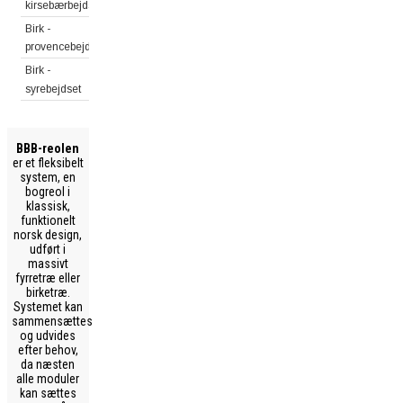
kirsebærbejdset
Birk -
provencebejdset
Birk -
syrebejdset
BBB-reolen
er et fleksibelt
system, en
bogreol i
klassisk,
funktionelt
norsk design,
udført i
massivt
fyrretræ eller
birketræ.
Systemet kan
sammensættes
og udvides
efter behov,
da næsten
alle moduler
kan sættes