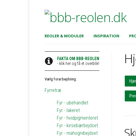
REOLER & MODULER
INSPIRATION
PRO
Hj
FAKTA OM BBB-REOLEN
- klik her og få et overblik!
Vælg forarbejdning:
Hjø
Fyrretræ
Pre
Fyr - ubehandlet
Fyr - lakeret
Fyr - hvidpigmenteret
Fyr - kirsebærbejdset
Sk
Fyr - mahognibejdset