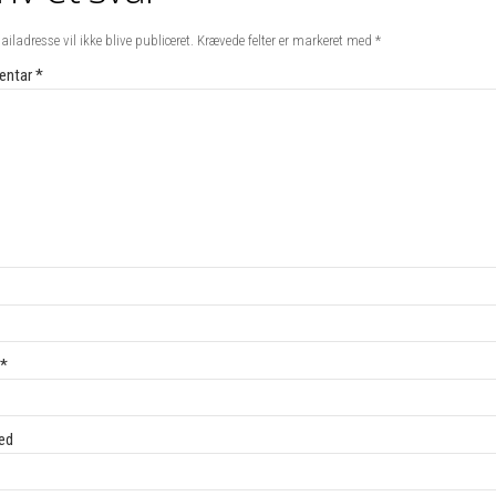
iladresse vil ikke blive publiceret.
Krævede felter er markeret med
*
ntar
*
*
ed