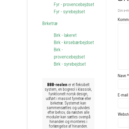
Fyr - provencebejdset
Din e-ma
Fyr - syrebejdset
Komme
Birketræ
Birk - lakeret
Birk - kirsebærbejdset
Birk -
provencebejdset
Birk - syrebejdset
Navn
*
BBB-reolen
er et fleksibelt
system, en bogreol i klassisk,
funktionelt norsk design,
E-mail
udført i massivt fyrretræ eller
birketræ. Systemet kan
sammensættes og udvides
efter behov, da næsten alle
Webst
moduler kan sættes ovenpå
hinanden og monteres i
forlængelse af hinanden.