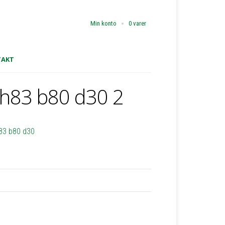
Min konto
0 varer
TAKT
 h83 b80 d30 2