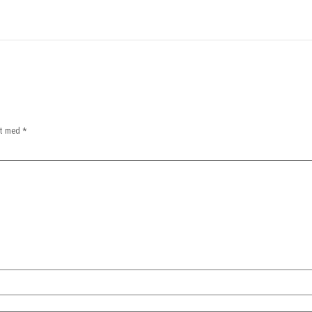
et med
*