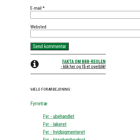
E-mail
*
Websted
FAKTA OM BBB-REOLEN
- klik her og få et overblik!
VÆLG FORARBEJDNING:
Fyrretræ
Fyr - ubehandlet
Fyr - lakeret
Fyr - hvidpigmenteret
Fyr - kirsebærbejdset