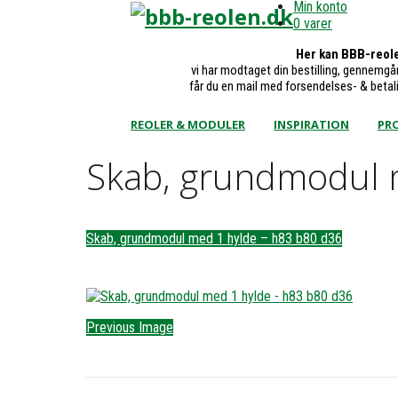
Min konto
0 varer
Her kan BBB-reole
vi har modtaget din bestilling, gennemgår
får du en mail med forsendelses- & betal
REOLER & MODULER
INSPIRATION
PRO
Skab, grundmodul 
Skab, grundmodul med 1 hylde – h83 b80 d36
Previous Image