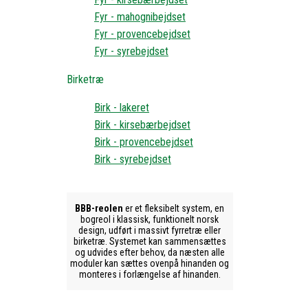
Fyr - mahognibejdset
Fyr - provencebejdset
Fyr - syrebejdset
Birketræ
Birk - lakeret
Birk - kirsebærbejdset
Birk - provencebejdset
Birk - syrebejdset
BBB-reolen
er et fleksibelt system, en
bogreol i klassisk, funktionelt norsk
design, udført i massivt fyrretræ eller
birketræ. Systemet kan sammensættes
og udvides efter behov, da næsten alle
moduler kan sættes ovenpå hinanden og
monteres i forlængelse af hinanden.