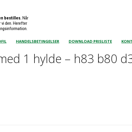
n bestilles.
Når
 vi den. Herefter
ingsinformation.
FIL
HANDELSBETINGELSER
DOWNLOAD PRISLISTE
KON
med 1 hylde – h83 b80 d