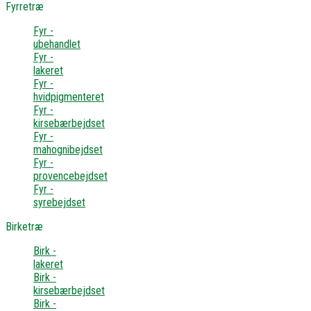
Fyrretræ
Fyr -
ubehandlet
Fyr -
lakeret
Fyr -
hvidpigmenteret
Fyr -
kirsebærbejdset
Fyr -
mahognibejdset
Fyr -
provencebejdset
Fyr -
syrebejdset
Birketræ
Birk -
lakeret
Birk -
kirsebærbejdset
Birk -