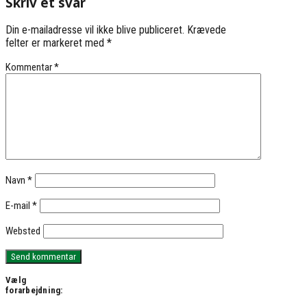
Skriv et svar
Din e-mailadresse vil ikke blive publiceret.
Krævede
felter er markeret med
*
Kommentar
*
Navn
*
E-mail
*
Websted
Vælg
forarbejdning: