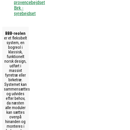
provencebejdset
Birk -
syrebejdset
BBB-reolen
er et fleksibelt
system, en
bogreol i
klassisk,
funktionelt
norsk design,
udført i
massivt
fyrretræ eller
birketræ.
Systemet kan
sammensættes
og udvides
efter behov,
da næsten
alle moduler
kan sættes
ovenpå
hinanden og
monteres i