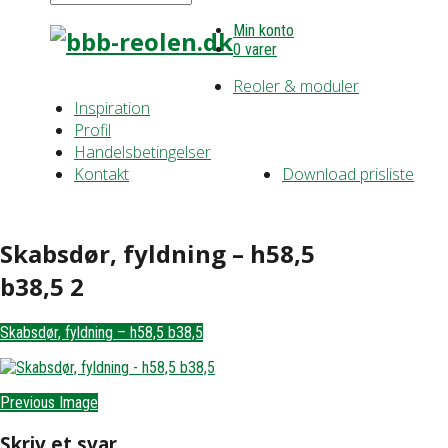
Min konto
0 varer
Reoler & moduler
Inspiration
Profil
Handelsbetingelser
Kontakt
Download prisliste
Skabsdør, fyldning – h58,5
b38,5 2
Skabsdør, fyldning – h58,5 b38,5
Previous Image
Skriv et svar