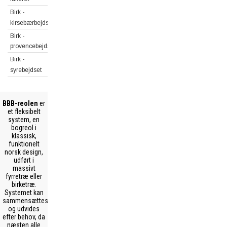
Birk -
kirsebærbejdset
Birk -
provencebejdset
Birk -
syrebejdset
BBB-reolen
er
et fleksibelt
system, en
bogreol i
klassisk,
funktionelt
norsk design,
udført i
massivt
fyrretræ eller
birketræ.
Systemet kan
sammensættes
og udvides
efter behov, da
næsten alle