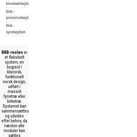
kirsebærbejdset
Birk -
provencebejdset
Birk -
syrebejdset
BBB-reolen
er
et fleksibelt
system, en
bogreol i
klassisk,
funktionelt
norsk design,
udført i
massivt
fyrretræ eller
birketræ.
Systemet kan
sammensættes
og udvides
efter behov, da
næsten alle
moduler kan
sættes