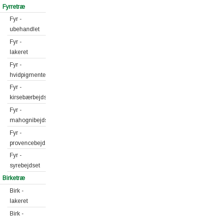
Fyrretræ
Fyr -
ubehandlet
Fyr -
lakeret
Fyr -
hvidpigmenteret
Fyr -
kirsebærbejdset
Fyr -
mahognibejdset
Fyr -
provencebejdset
Fyr -
syrebejdset
Birketræ
Birk -
lakeret
Birk -