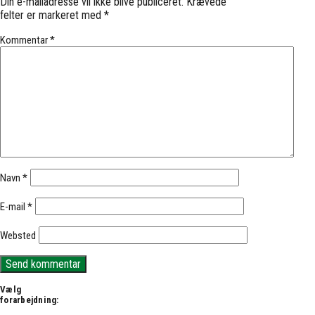
Din e-mailadresse vil ikke blive publiceret.
Krævede
felter er markeret med
*
Kommentar
*
Navn
*
E-mail
*
Websted
Vælg
forarbejdning: