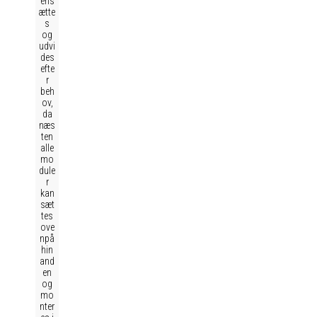
ens
ætte
s
og
udvi
des
efte
r
beh
ov,
da
næs
ten
alle
mo
dule
r
kan
sæt
tes
ove
npå
hin
and
en
og
mo
nter