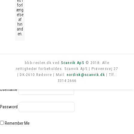
es i
forl
æng
else
af
hin
and
en.
bbb-reolen.dk ved
Scanvik ApS
© 2018. Alle
rettigheder forbeholdes. Scanvik ApS | Prøvensvej 27
Log in
| DK-2610 Rødovre | Mail:
nordisk@scanvik.dk
| Tlf.:
3314 2666
Username
Password
Remember Me