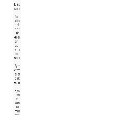
i
klas
sisk
,
fun
ktio
nelt
nor
sk
desi
gn,
udf
ørt i
ma
ssiv
t
fyrr
etræ
eller
birk
etræ
.
Sys
tem
et
kan
sa
mm