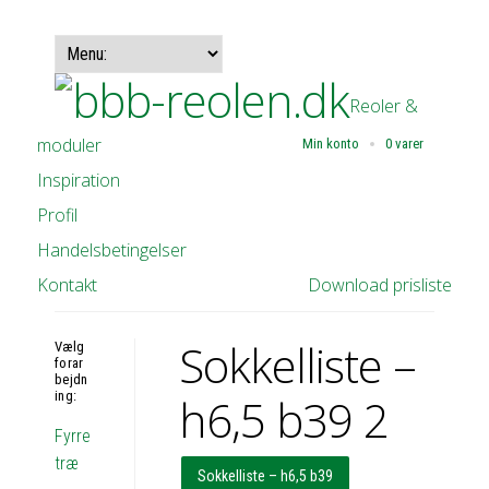
Reoler &
moduler
Min konto
0 varer
Inspiration
Profil
Handelsbetingelser
Kontakt
Download prisliste
Sokkelliste –
Vælg
forar
bejdn
ing:
h6,5 b39 2
Fyrre
træ
Sokkelliste – h6,5 b39