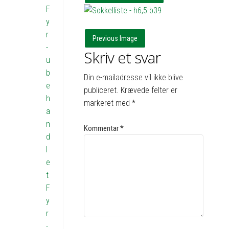
F
y
r
Previous Image
-
Skriv et svar
u
b
Din e-mailadresse vil ikke blive
e
publiceret.
Krævede felter er
h
markeret med
*
a
n
Kommentar
*
d
l
e
t
F
y
r
-