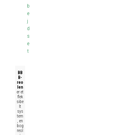
b
e
j
d
s
e
t
BB
B-
reo
len
er et
flek
sibe
lt
sys
tem
, en
bog
reol