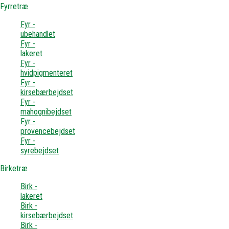
Fyrretræ
Fyr -
ubehandlet
Fyr -
lakeret
Fyr -
hvidpigmenteret
Fyr -
kirsebærbejdset
Fyr -
mahognibejdset
Fyr -
provencebejdset
Fyr -
syrebejdset
Birketræ
Birk -
lakeret
Birk -
kirsebærbejdset
Birk -