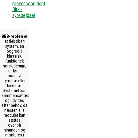
provencebejdset
Birk -
syrebejdset
BBB-reolen
er
et fleksibelt
system, en
bogreol i
klassisk,
funktionelt
norsk design,
udført i
massivt
fyrretræ eller
birketræ.
Systemet kan
sammensættes
og udvides
efter behov, da
næsten alle
moduler kan
sættes
ovenpå
hinanden og
monteres i