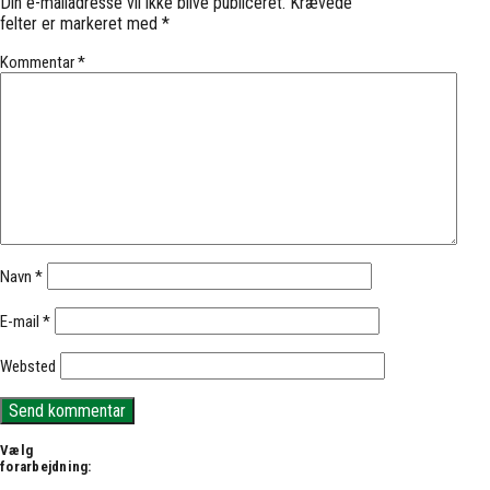
Din e-mailadresse vil ikke blive publiceret.
Krævede
felter er markeret med
*
Kommentar
*
Navn
*
E-mail
*
Websted
Vælg
forarbejdning: