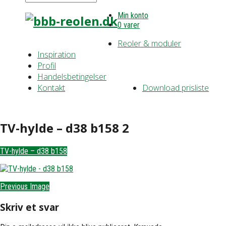
Min konto
0 varer
Reoler & moduler
Inspiration
Profil
Handelsbetingelser
Kontakt
Download prisliste
TV-hylde – d38 b158 2
TV-hylde – d38 b158
Previous Image
Skriv et svar