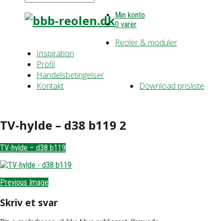
Min konto
0 varer
Reoler & moduler
Inspiration
Profil
Handelsbetingelser
Kontakt
Download prisliste
TV-hylde – d38 b119 2
TV-hylde – d38 b119
Previous Image
Skriv et svar