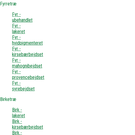
Fyrretræ
Fyr -
ubehandlet
Fyr -
lakeret
Fyr -
hvidpigmenteret
Fyr -
kirsebærbejdset
Fyr -
mahognibejdset
Fyr -
provencebejdset
Fyr -
syrebejdset
Birketræ
Birk -
lakeret
Birk -
kirsebærbejdset
Birk -