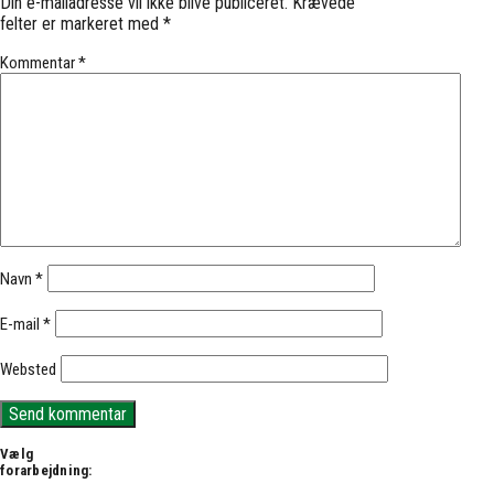
Din e-mailadresse vil ikke blive publiceret.
Krævede
felter er markeret med
*
Kommentar
*
Navn
*
E-mail
*
Websted
Vælg
forarbejdning: