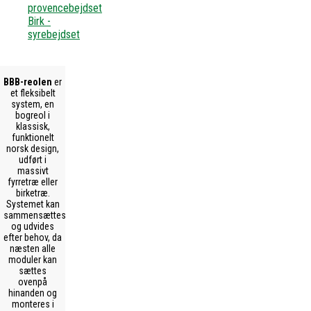
provencebejdset
Birk -
syrebejdset
BBB-reolen
er
et fleksibelt
system, en
bogreol i
klassisk,
funktionelt
norsk design,
udført i
massivt
fyrretræ eller
birketræ.
Systemet kan
sammensættes
og udvides
efter behov, da
næsten alle
moduler kan
sættes
ovenpå
hinanden og
monteres i