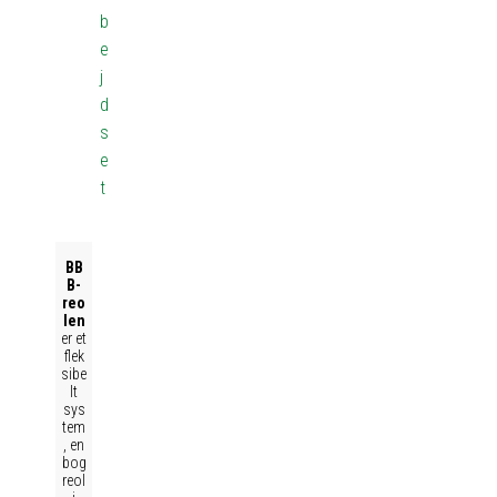
b
e
j
d
s
e
t
BB
B-
reo
len
er et
flek
sibe
lt
sys
tem
, en
bog
reol