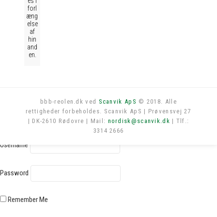
es i
forl
æng
else
af
hin
and
en.
bbb-reolen.dk ved
Scanvik ApS
© 2018. Alle
rettigheder forbeholdes. Scanvik ApS | Prøvensvej 27
Log in
| DK-2610 Rødovre | Mail:
nordisk@scanvik.dk
| Tlf.:
3314 2666
Username
Password
Remember Me