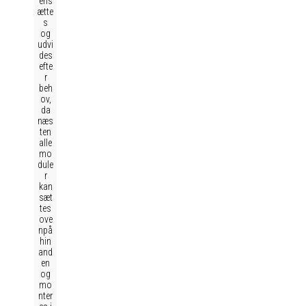
ens
ætte
s
og
udvi
des
efte
r
beh
ov,
da
næs
ten
alle
mo
dule
r
kan
sæt
tes
ove
npå
hin
and
en
og
mo
nter