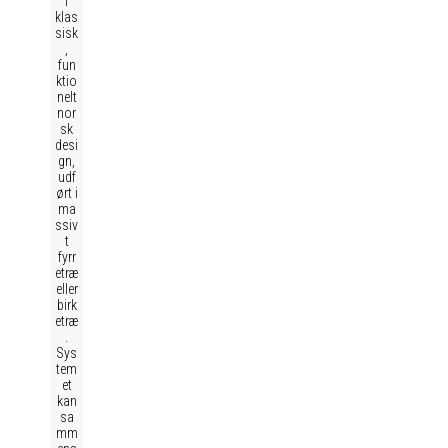
i
klas
sisk
,
fun
ktio
nelt
nor
sk
desi
gn,
udf
ørt i
ma
ssiv
t
fyrr
etræ
eller
birk
etræ
.
Sys
tem
et
kan
sa
mm