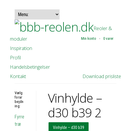
Reoler &
moduler
Min konto
0 varer
Inspiration
Profil
Handelsbetingelser
Kontakt
Download prisliste
Vinhylde –
Vælg
forar
bejdn
ing:
d30 b39 2
Fyrre
træ
Vinhylde – d30 b39