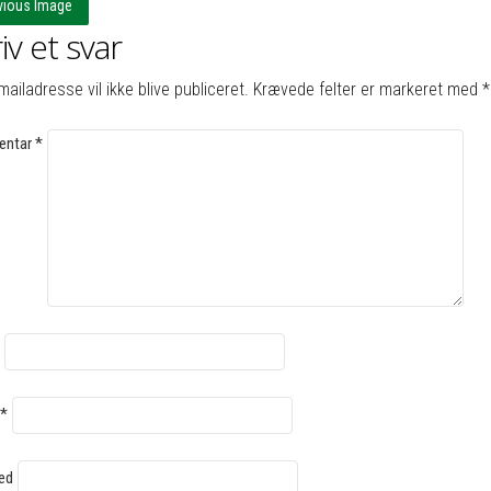
vious Image
iv et svar
mailadresse vil ikke blive publiceret.
Krævede felter er markeret med
*
ntar
*
*
ed