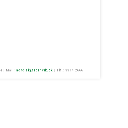
e | Mail:
nordisk@scanvik.dk
| Tlf.: 3314 2666