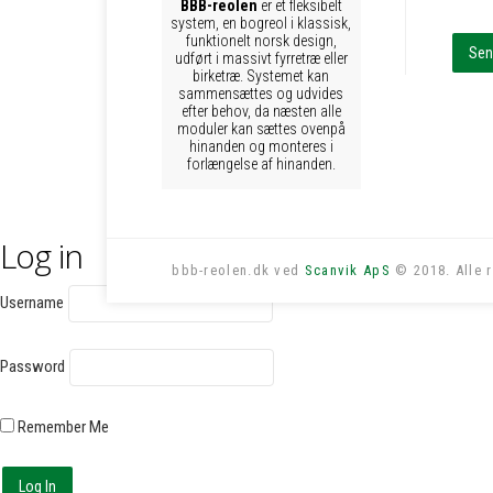
BBB-reolen
er et fleksibelt
system, en bogreol i klassisk,
funktionelt norsk design,
udført i massivt fyrretræ eller
birketræ. Systemet kan
sammensættes og udvides
efter behov, da næsten alle
moduler kan sættes ovenpå
hinanden og monteres i
forlængelse af hinanden.
Log in
bbb-reolen.dk ved
Scanvik ApS
© 2018. Alle r
Username
Password
Remember Me