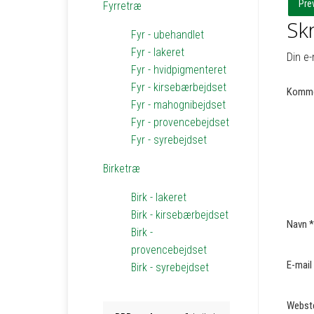
Pre
Fyrretræ
Skr
Fyr - ubehandlet
Fyr - lakeret
Din e-
Fyr - hvidpigmenteret
Fyr - kirsebærbejdset
Komme
Fyr - mahognibejdset
Fyr - provencebejdset
Fyr - syrebejdset
Birketræ
Birk - lakeret
Birk - kirsebærbejdset
Navn
*
Birk -
provencebejdset
E-mail
Birk - syrebejdset
Webst