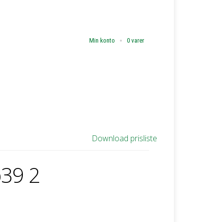
Min konto
0 varer
Download prisliste
b39 2