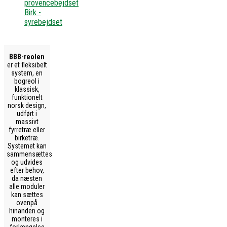
provencebejdset
Birk -
syrebejdset
BBB-reolen
er et fleksibelt
system, en
bogreol i
klassisk,
funktionelt
norsk design,
udført i
massivt
fyrretræ eller
birketræ.
Systemet kan
sammensættes
og udvides
efter behov,
da næsten
alle moduler
kan sættes
ovenpå
hinanden og
monteres i