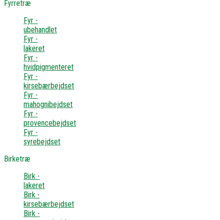
Fyrretræ
Fyr -
ubehandlet
Fyr -
lakeret
Fyr -
hvidpigmenteret
Fyr -
kirsebærbejdset
Fyr -
mahognibejdset
Fyr -
provencebejdset
Fyr -
syrebejdset
Birketræ
Birk -
lakeret
Birk -
kirsebærbejdset
Birk -