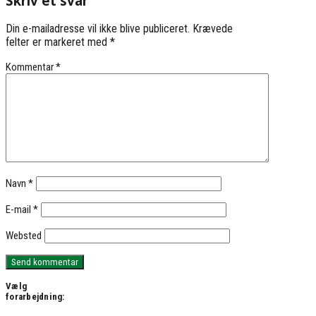
Skriv et svar
Din e-mailadresse vil ikke blive publiceret.
Krævede
felter er markeret med
*
Kommentar
*
Navn
*
E-mail
*
Websted
Vælg
forarbejdning: