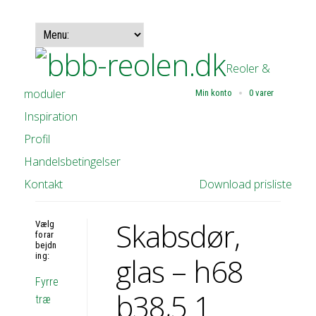
Reoler &
moduler
Min konto
0 varer
Inspiration
Profil
Handelsbetingelser
Kontakt
Download prisliste
Skabsdør,
Vælg
forar
bejdn
ing:
glas – h68
Fyrre
b38,5 1
træ