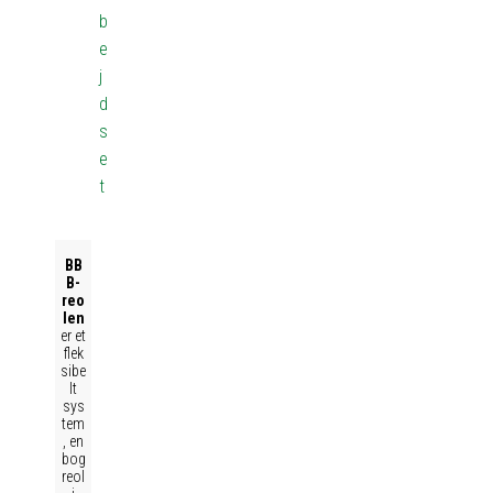
b
e
j
d
s
e
t
BB
B-
reo
len
er et
flek
sibe
lt
sys
tem
, en
bog
reol