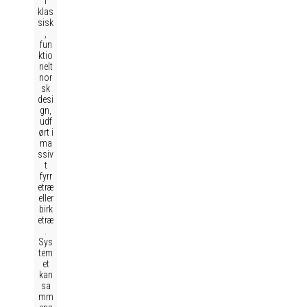
i
klas
sisk
,
fun
ktio
nelt
nor
sk
desi
gn,
udf
ørt i
ma
ssiv
t
fyrr
etræ
eller
birk
etræ
.
Sys
tem
et
kan
sa
mm