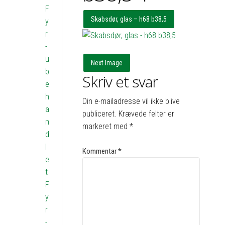
F
Skabsdør, glas – h68 b38,5
y
r
-
u
Next Image
b
Skriv et svar
e
h
Din e-mailadresse vil ikke blive
a
publiceret.
Krævede felter er
n
markeret med
*
d
l
Kommentar
*
e
t
F
y
r
-