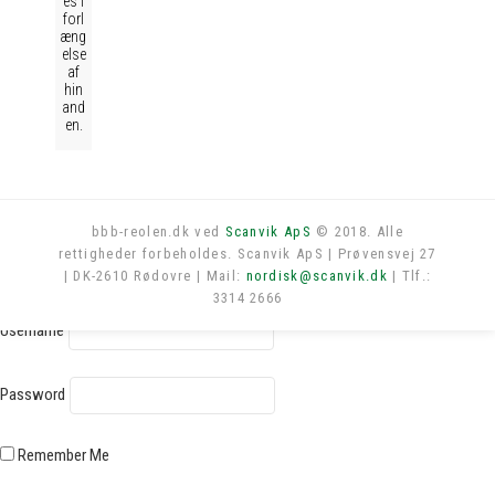
es i
forl
æng
else
af
hin
and
en.
bbb-reolen.dk ved
Scanvik ApS
© 2018. Alle
rettigheder forbeholdes. Scanvik ApS | Prøvensvej 27
Log in
| DK-2610 Rødovre | Mail:
nordisk@scanvik.dk
| Tlf.:
3314 2666
Username
Password
Remember Me