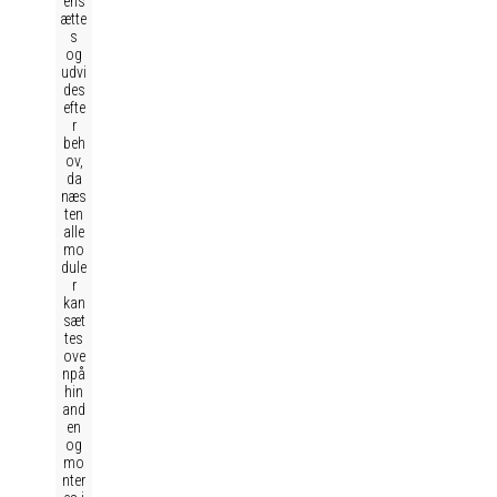
ens
ætte
s
og
udvi
des
efte
r
beh
ov,
da
næs
ten
alle
mo
dule
r
kan
sæt
tes
ove
npå
hin
and
en
og
mo
nter