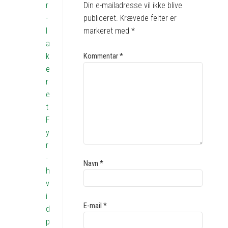
Din e-mailadresse vil ikke blive
r
publiceret.
Krævede felter er
-
markeret med
*
l
a
Kommentar
*
k
e
r
e
t
F
y
r
-
Navn
*
h
v
i
E-mail
*
d
p