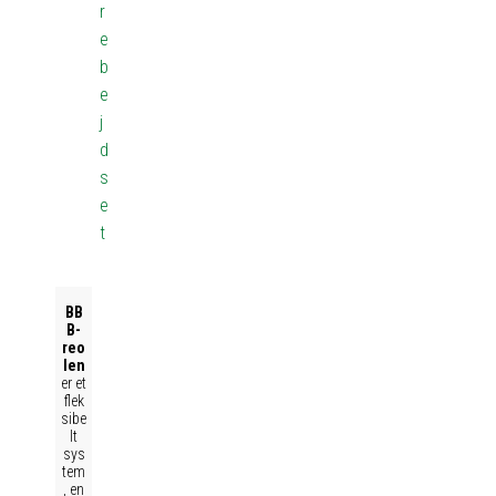
r
e
b
e
j
d
s
e
t
BB
B-
reo
len
er et
flek
sibe
lt
sys
tem
, en