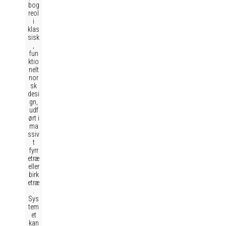
bog
reol
i
klas
sisk
,
fun
ktio
nelt
nor
sk
desi
gn,
udf
ørt i
ma
ssiv
t
fyrr
etræ
eller
birk
etræ
.
Sys
tem
et
kan