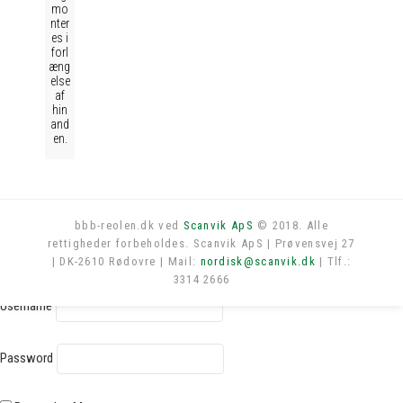
mo
nter
es i
forl
æng
else
af
hin
and
en.
bbb-reolen.dk ved
Scanvik ApS
© 2018. Alle
rettigheder forbeholdes. Scanvik ApS | Prøvensvej 27
Log in
| DK-2610 Rødovre | Mail:
nordisk@scanvik.dk
| Tlf.:
3314 2666
Username
Password