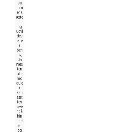
sa
mm
ens
ætte
s
og
udvi
des
efte
r
beh
ov,
da
næs
ten
alle
mo
dule
r
kan
sæt
tes
ove
npå
hin
and
en
og