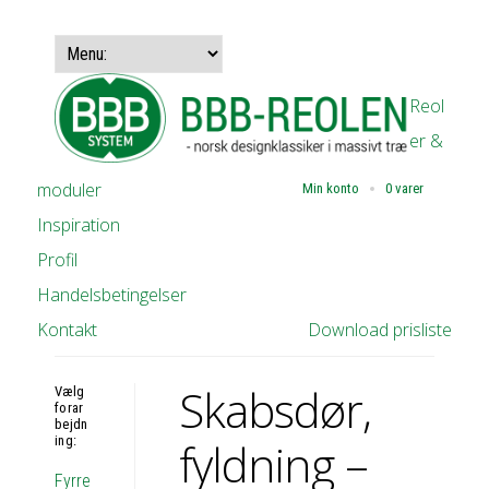
Reol
er &
moduler
Min konto
0 varer
Inspiration
Profil
Handelsbetingelser
Kontakt
Download prisliste
Skabsdør,
Vælg
forar
bejdn
ing:
fyldning –
Fyrre