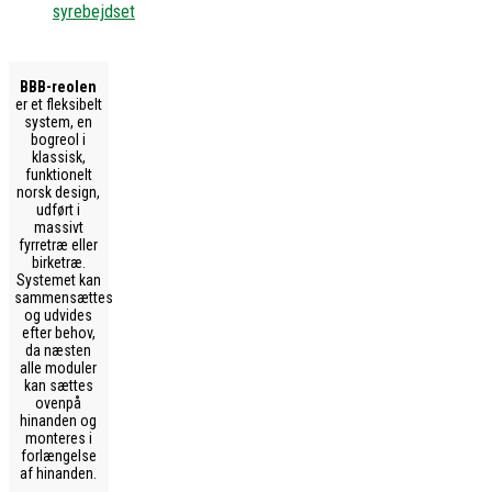
syrebejdset
BBB-reolen
er et fleksibelt
system, en
bogreol i
klassisk,
funktionelt
norsk design,
udført i
massivt
fyrretræ eller
birketræ.
Systemet kan
sammensættes
og udvides
efter behov,
da næsten
alle moduler
kan sættes
ovenpå
hinanden og
monteres i
forlængelse
af hinanden.