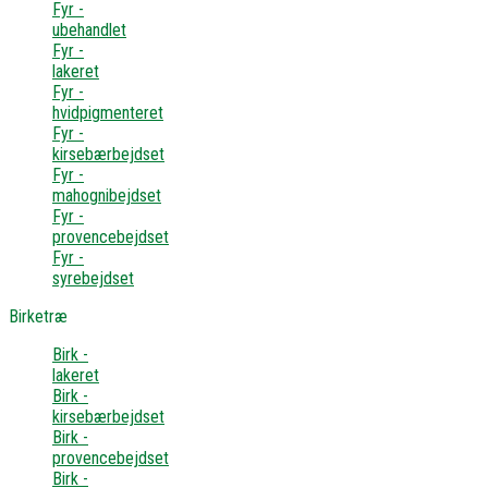
Fyr -
ubehandlet
Fyr -
lakeret
Fyr -
hvidpigmenteret
Fyr -
kirsebærbejdset
Fyr -
mahognibejdset
Fyr -
provencebejdset
Fyr -
syrebejdset
Birketræ
Birk -
lakeret
Birk -
kirsebærbejdset
Birk -
provencebejdset
Birk -