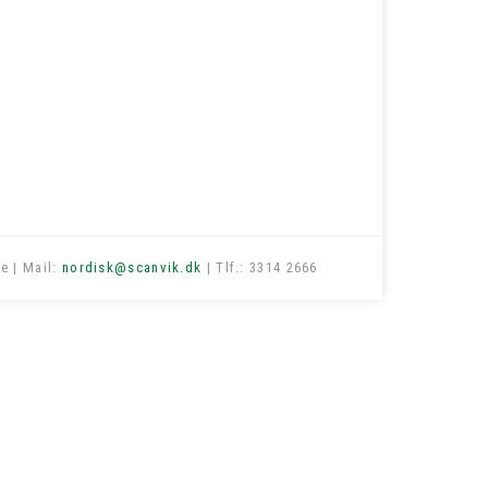
e | Mail:
nordisk@scanvik.dk
| Tlf.: 3314 2666