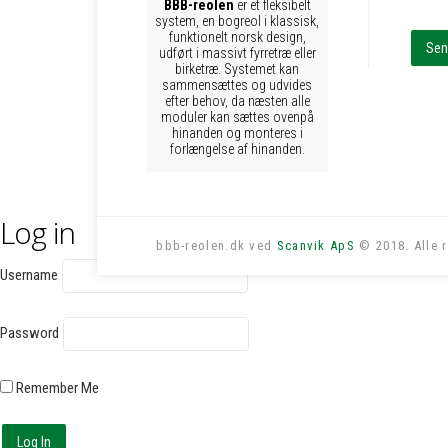
BBB-reolen
er et fleksibelt
system, en bogreol i klassisk,
funktionelt norsk design,
udført i massivt fyrretræ eller
birketræ. Systemet kan
sammensættes og udvides
efter behov, da næsten alle
moduler kan sættes ovenpå
hinanden og monteres i
forlængelse af hinanden.
Log in
bbb-reolen.dk ved
Scanvik ApS
© 2018. Alle r
Username
Password
Remember Me