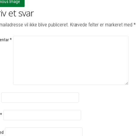
vious Image
iv et svar
mailadresse vil ikke blive publiceret.
Krævede felter er markeret med
*
ntar
*
*
ed