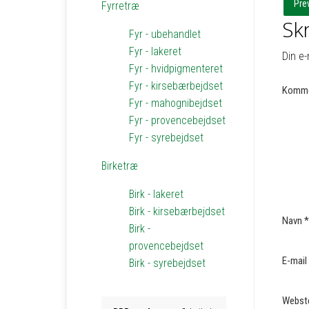
Pre
Fyrretræ
Skr
Fyr - ubehandlet
Fyr - lakeret
Din e-
Fyr - hvidpigmenteret
Fyr - kirsebærbejdset
Komme
Fyr - mahognibejdset
Fyr - provencebejdset
Fyr - syrebejdset
Birketræ
Birk - lakeret
Birk - kirsebærbejdset
Navn
*
Birk -
provencebejdset
E-mail
Birk - syrebejdset
Webst