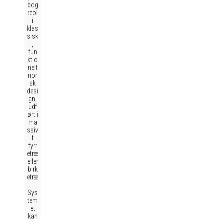
bog
reol
i
klas
sisk
,
fun
ktio
nelt
nor
sk
desi
gn,
udf
ørt i
ma
ssiv
t
fyrr
etræ
eller
birk
etræ
.
Sys
tem
et
kan