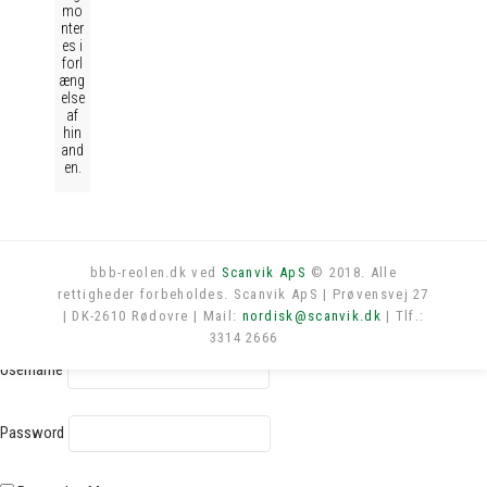
mo
nter
es i
forl
æng
else
af
hin
and
en.
bbb-reolen.dk ved
Scanvik ApS
© 2018. Alle
rettigheder forbeholdes. Scanvik ApS | Prøvensvej 27
Log in
| DK-2610 Rødovre | Mail:
nordisk@scanvik.dk
| Tlf.:
3314 2666
Username
Password