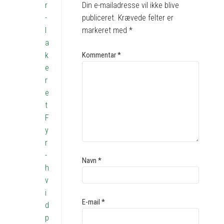
Din e-mailadresse vil ikke blive
r
publiceret.
Krævede felter er
-
markeret med
*
l
a
Kommentar
*
k
e
r
e
t
F
y
r
-
Navn
*
h
v
i
E-mail
*
d
p