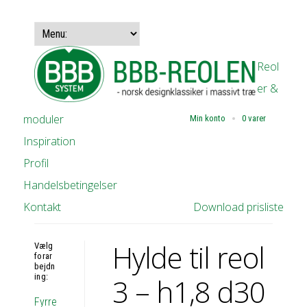
Reol
er &
moduler
Min konto
0 varer
Inspiration
Profil
Handelsbetingelser
Kontakt
Download prisliste
Hylde til reol
Vælg
forar
bejdn
ing:
3 – h1,8 d30
Fyrre