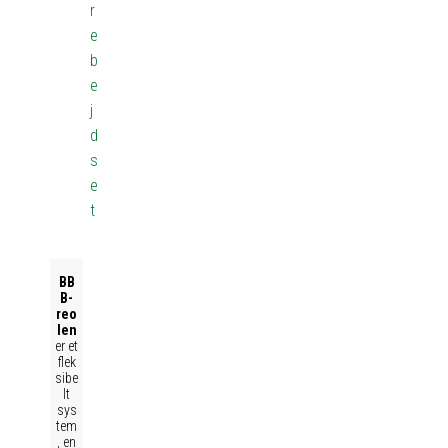
r
e
b
e
j
d
s
e
t
BB
B-
reo
len
er et
flek
sibe
lt
sys
tem
, en