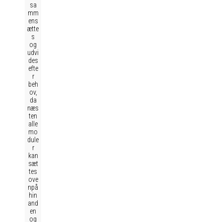
sa
mm
ens
ætte
s
og
udvi
des
efte
r
beh
ov,
da
næs
ten
alle
mo
dule
r
kan
sæt
tes
ove
npå
hin
and
en
og