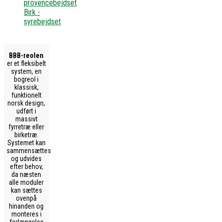
provencebejdset
Birk -
syrebejdset
BBB-reolen
er et fleksibelt
system, en
bogreol i
klassisk,
funktionelt
norsk design,
udført i
massivt
fyrretræ eller
birketræ.
Systemet kan
sammensættes
og udvides
efter behov,
da næsten
alle moduler
kan sættes
ovenpå
hinanden og
monteres i