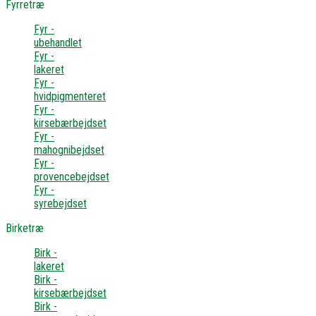
Fyrretræ
Fyr -
ubehandlet
Fyr -
lakeret
Fyr -
hvidpigmenteret
Fyr -
kirsebærbejdset
Fyr -
mahognibejdset
Fyr -
provencebejdset
Fyr -
syrebejdset
Birketræ
Birk -
lakeret
Birk -
kirsebærbejdset
Birk -