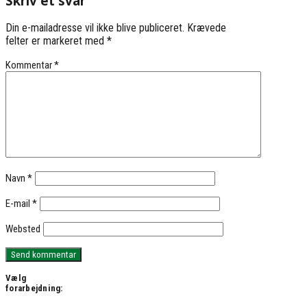
Skriv et svar
Din e-mailadresse vil ikke blive publiceret.
Krævede
felter er markeret med
*
Kommentar
*
Navn
*
E-mail
*
Websted
Vælg
forarbejdning: