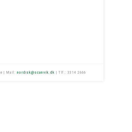
e | Mail:
nordisk@scanvik.dk
| Tlf.: 3314 2666