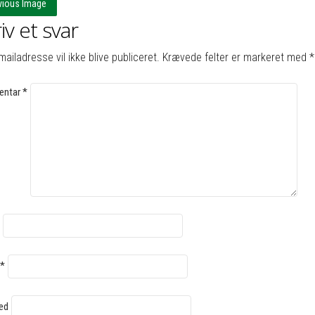
vious Image
iv et svar
mailadresse vil ikke blive publiceret.
Krævede felter er markeret med
*
ntar
*
*
ed