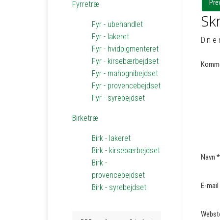
Pre
Fyrretræ
Skr
Fyr - ubehandlet
Fyr - lakeret
Din e-
Fyr - hvidpigmenteret
Fyr - kirsebærbejdset
Komme
Fyr - mahognibejdset
Fyr - provencebejdset
Fyr - syrebejdset
Birketræ
Birk - lakeret
Birk - kirsebærbejdset
Navn
*
Birk -
provencebejdset
E-mail
Birk - syrebejdset
Webst