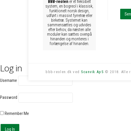
BBB-reolen
er et fleksibelt
system, en bogreol i klassisk,
funktionelt norsk design,
udført i massivt fyrretræ eller
birketræ. Systemet kan
sammensættes og udvides
efter behov, da næsten alle
moduler kan sættes ovenpå
hinanden og monteres i
forlængelse af hinanden.
Log in
bbb-reolen.dk ved
Scanvik ApS
© 2018. Alle r
Username
Password
Remember Me