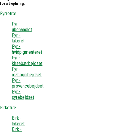
forarbejdning:
Fyrretræ
Fyr -
ubehandlet
Fyr -
lakeret
Fyr -
hvidpigmenteret
Fyr -
kirsebærbejdset
Fyr -
mahognibejdset
Fyr -
provencebejdset
Fyr -
syrebejdset
Birketræ
Birk -
lakeret
Birk -