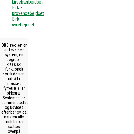
kirsebærbejdset
Birk -
provencebejdset
Birk -
syrebejdset
BBB-reolen
er
et fleksibelt
system, en
bogreol i
klassisk,
funktionelt
norsk design,
udført i
massivt
fyrretræ eller
birketræ.
Systemet kan
sammensættes
og udvides
efter behov, da
næsten alle
moduler kan
sættes
ovenpå