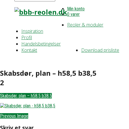
Min konto
0 varer
Reoler & moduler
Inspiration
Profil
Handelsbetingelser
Kontakt
Download prisliste
Skabsdør, plan – h58,5 b38,5
2
Skabsdør, plan – h58,5 b38,5
Previous Image
Skriv et svar