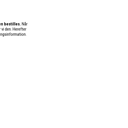
n bestilles.
Når
 vi den. Herefter
ingsinformation.