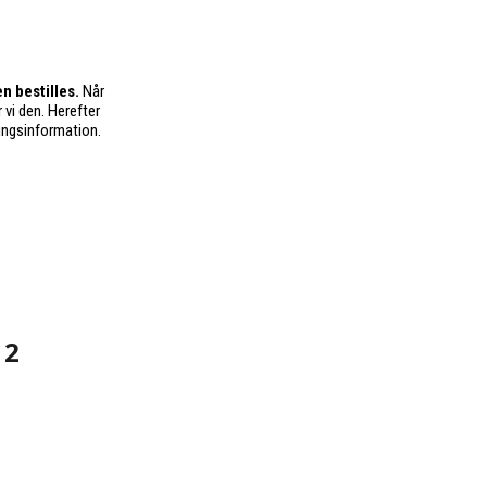
n bestilles.
Når
 vi den. Herefter
ingsinformation.
 2