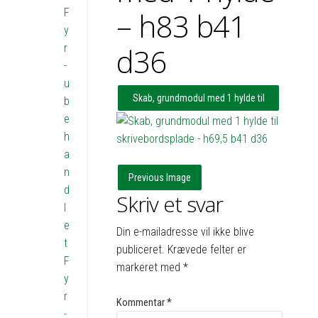
F
– h83 b41
y
r
d36
-
u
Skab, grundmodul med 1 hylde til
b
e
skrivebordsplade – h69,5 b41 d36
h
a
n
Previous Image
d
Skriv et svar
l
e
Din e-mailadresse vil ikke blive
t
publiceret.
Krævede felter er
F
markeret med
*
y
r
Kommentar
*
-