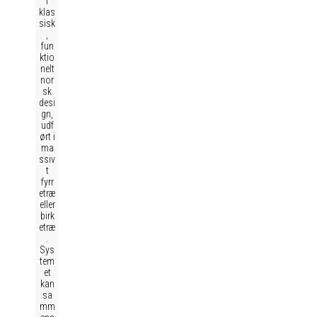
i
klas
sisk
,
fun
ktio
nelt
nor
sk
desi
gn,
udf
ørt i
ma
ssiv
t
fyrr
etræ
eller
birk
etræ
.
Sys
tem
et
kan
sa
mm