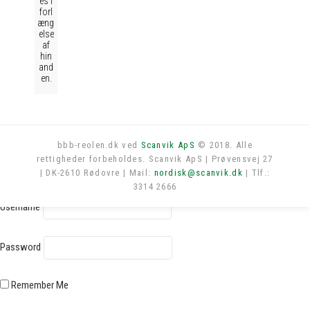
es i
forl
æng
else
af
hin
and
en.
bbb-reolen.dk ved
Scanvik ApS
© 2018. Alle
rettigheder forbeholdes. Scanvik ApS | Prøvensvej 27
Log in
| DK-2610 Rødovre | Mail:
nordisk@scanvik.dk
| Tlf.:
3314 2666
Username
Password
Remember Me