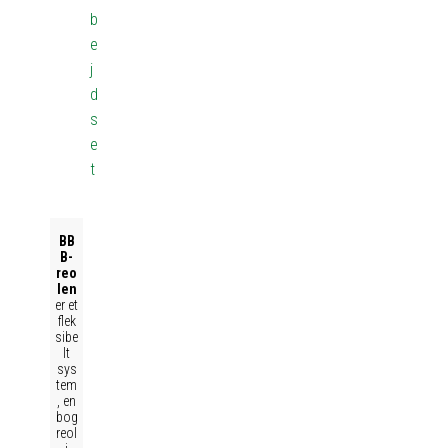
b
e
j
d
s
e
t
BB
B-
reo
len
er et
flek
sibe
lt
sys
tem
, en
bog
reol