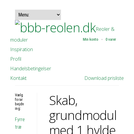
Reoler &
moduler
Min konto
0 varer
Inspiration
Profil
Handelsbetingelser
Kontakt
Download prisliste
Skab,
Vælg
forar
bejdn
ing:
grundmodul
Fyrre
med 1 hylde
træ