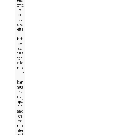
ens
ætte
s
og
udvi
des
efte
r
beh
ov,
da
næs
ten
alle
mo
dule
r
kan
sæt
tes
ove
npå
hin
and
en
og
mo
nter