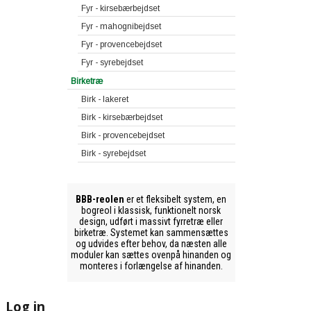
Fyr - kirsebærbejdset
Fyr - mahognibejdset
Fyr - provencebejdset
Fyr - syrebejdset
Birketræ
Birk - lakeret
Birk - kirsebærbejdset
Birk - provencebejdset
Birk - syrebejdset
BBB-reolen
er et fleksibelt system, en
bogreol i klassisk, funktionelt norsk
design, udført i massivt fyrretræ eller
birketræ. Systemet kan sammensættes
og udvides efter behov, da næsten alle
moduler kan sættes ovenpå hinanden og
monteres i forlængelse af hinanden.
Log in