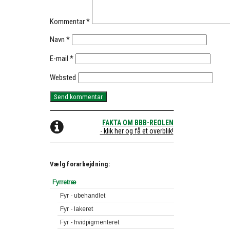
Kommentar
*
Navn
*
E-mail
*
Websted
FAKTA OM BBB-REOLEN
- klik her og få et overblik!
Vælg forarbejdning:
Fyrretræ
Fyr - ubehandlet
Fyr - lakeret
Fyr - hvidpigmenteret