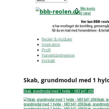
Min konto
0 varer
Her kan BBB-reole
vi har modtaget din bestilling, gennemgår
får du en mail med forsendelses- & betal
Reoler & moduler
Inspiration
Profil
Handelsbetingelser
Kontakt
Skab, grundmodul med 1 hyld
Skab, grundmodul med 1 hylde – h83 b41 d36