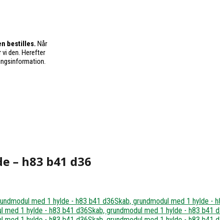
n bestilles.
Når
 vi den. Herefter
ingsinformation.
e – h83 b41 d36