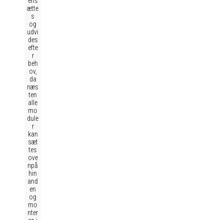
ens
ætte
s
og
udvi
des
efte
r
beh
ov,
da
næs
ten
alle
mo
dule
r
kan
sæt
tes
ove
npå
hin
and
en
og
mo
nter