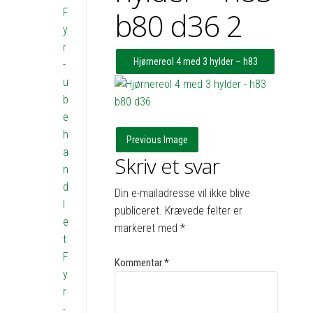
F
b80 d36 2
y
r
Hjørnereol 4 med 3 hylder – h83
-
u
b65x63 d36
b
e
h
Previous Image
a
Skriv et svar
n
d
Din e-mailadresse vil ikke blive
l
publiceret.
Krævede felter er
e
markeret med
*
t
F
Kommentar
*
y
r
-