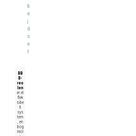
b
e
j
d
s
e
t
BB
B-
reo
len
er et
flek
sibe
lt
sys
tem
, en
bog
reol