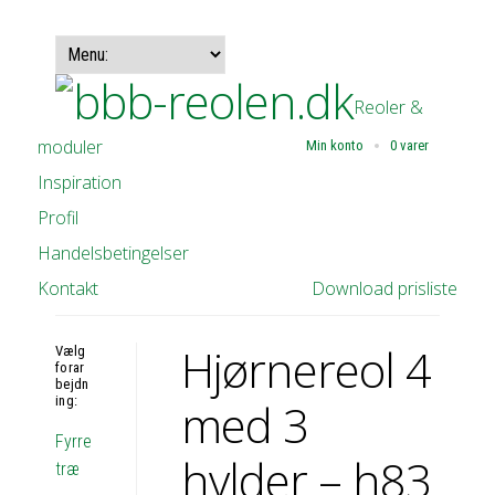
Reoler &
moduler
Min konto
0 varer
Inspiration
Profil
Handelsbetingelser
Kontakt
Download prisliste
Hjørnereol 4
Vælg
forar
bejdn
ing:
med 3
Fyrre
hylder – h83
træ