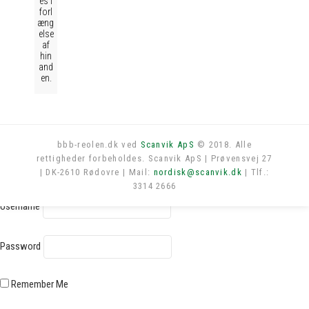
es i
forl
æng
else
af
hin
and
en.
bbb-reolen.dk ved
Scanvik ApS
© 2018. Alle
rettigheder forbeholdes. Scanvik ApS | Prøvensvej 27
Log in
| DK-2610 Rødovre | Mail:
nordisk@scanvik.dk
| Tlf.:
3314 2666
Username
Password
Remember Me