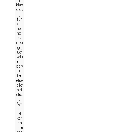
i
klas
sisk
,
fun
ktio
nelt
nor
sk
desi
gn,
udf
ørt i
ma
ssiv
t
fyrr
etræ
eller
birk
etræ
.
Sys
tem
et
kan
sa
mm