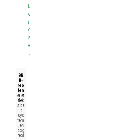
b
e
j
d
s
e
t
BB
B-
reo
len
er et
flek
sibe
lt
sys
tem
, en
bog
reol