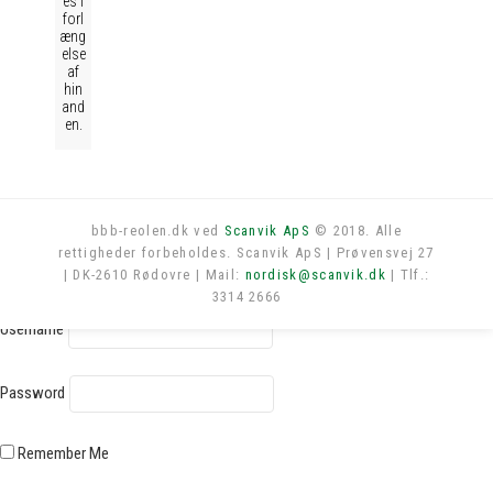
es i
forl
æng
else
af
hin
and
en.
bbb-reolen.dk ved
Scanvik ApS
© 2018. Alle
rettigheder forbeholdes. Scanvik ApS | Prøvensvej 27
Log in
| DK-2610 Rødovre | Mail:
nordisk@scanvik.dk
| Tlf.:
3314 2666
Username
Password
Remember Me