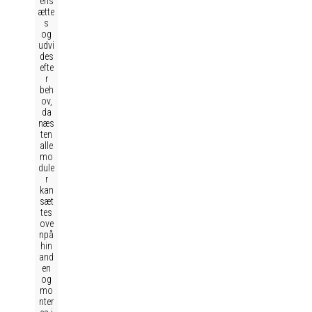
ens
ætte
s
og
udvi
des
efte
r
beh
ov,
da
næs
ten
alle
mo
dule
r
kan
sæt
tes
ove
npå
hin
and
en
og
mo
nter