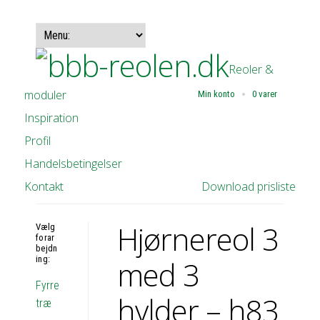
Reoler &
moduler
Min konto
0 varer
Inspiration
Profil
Handelsbetingelser
Kontakt
Download prisliste
Hjørnereol 3
Vælg
forar
bejdn
ing:
med 3
Fyrre
hylder – h83
træ