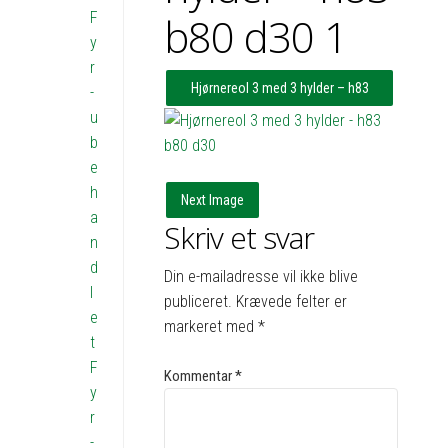
F
b80 d30 1
y
r
Hjørnereol 3 med 3 hylder – h83
-
u
b65x63 d30
b
e
h
Next Image
a
Skriv et svar
n
d
Din e-mailadresse vil ikke blive
l
publiceret.
Krævede felter er
e
markeret med
*
t
F
Kommentar
*
y
r
-