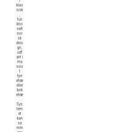
i
klas
sisk
,
fun
ktio
nelt
nor
sk
desi
gn,
udf
ørt i
ma
ssiv
t
fyrr
etræ
eller
birk
etræ
.
Sys
tem
et
kan
sa
mm