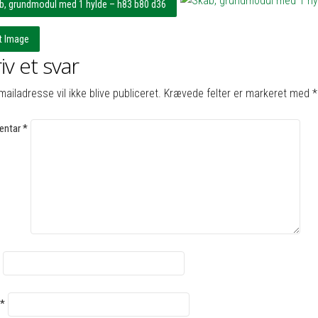
b, grundmodul med 1 hylde – h83 b80 d36
t Image
iv et svar
mailadresse vil ikke blive publiceret.
Krævede felter er markeret med
*
ntar
*
*