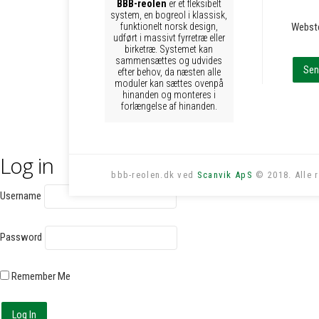
BBB-reolen
er et fleksibelt
system, en bogreol i klassisk,
funktionelt norsk design,
Webst
udført i massivt fyrretræ eller
birketræ. Systemet kan
sammensættes og udvides
efter behov, da næsten alle
moduler kan sættes ovenpå
hinanden og monteres i
forlængelse af hinanden.
Log in
bbb-reolen.dk ved
Scanvik ApS
© 2018. Alle r
Username
Password
Remember Me