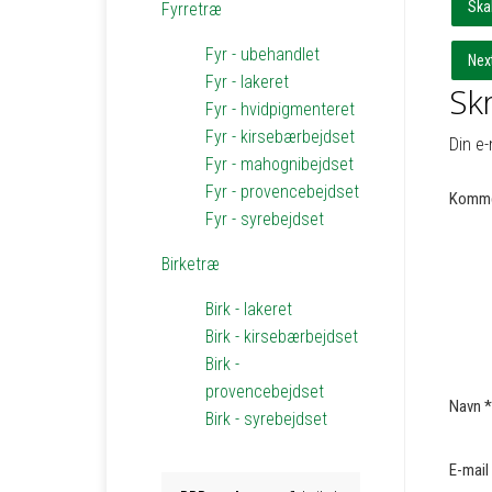
Ska
Fyrretræ
Fyr - ubehandlet
Nex
Fyr - lakeret
Skr
Fyr - hvidpigmenteret
Fyr - kirsebærbejdset
Din e-
Fyr - mahognibejdset
Fyr - provencebejdset
Komme
Fyr - syrebejdset
Birketræ
Birk - lakeret
Birk - kirsebærbejdset
Birk -
provencebejdset
Navn
*
Birk - syrebejdset
E-mail