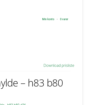
Min konto
0 varer
Download prisliste
ylde – h83 b80