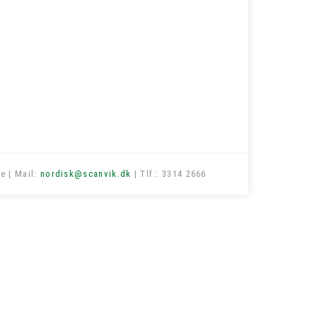
e | Mail:
nordisk@scanvik.dk
| Tlf.: 3314 2666