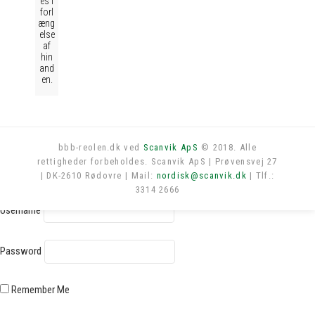
es i
forl
æng
else
af
hin
and
en.
bbb-reolen.dk ved
Scanvik ApS
© 2018. Alle
rettigheder forbeholdes. Scanvik ApS | Prøvensvej 27
Log in
| DK-2610 Rødovre | Mail:
nordisk@scanvik.dk
| Tlf.:
3314 2666
Username
Password
Remember Me