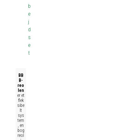
b
e
j
d
s
e
t
BB
B-
reo
len
er et
flek
sibe
lt
sys
tem
, en
bog
reol