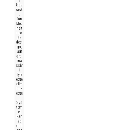
i
klas
sisk
,
fun
ktio
nelt
nor
sk
desi
gn,
udf
ørt i
ma
ssiv
t
fyrr
etræ
eller
birk
etræ
.
Sys
tem
et
kan
sa
mm