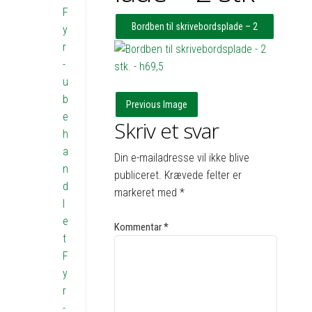
F
Bordben til skrivebordsplade – 2
y
r
stk. – h69,5
-
u
b
Previous Image
e
Skriv et svar
h
a
Din e-mailadresse vil ikke blive
n
publiceret.
Krævede felter er
d
markeret med
*
l
e
Kommentar
*
t
F
y
r
-