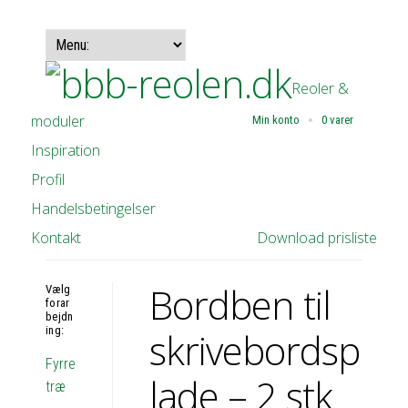
Reoler &
moduler
Min konto
0 varer
Inspiration
Profil
Handelsbetingelser
Kontakt
Download prisliste
Bordben til
Vælg
forar
bejdn
ing:
skrivebordsp
Fyrre
lade – 2 stk
træ