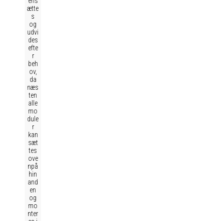
ens
ætte
s
og
udvi
des
efte
r
beh
ov,
da
næs
ten
alle
mo
dule
r
kan
sæt
tes
ove
npå
hin
and
en
og
mo
nter