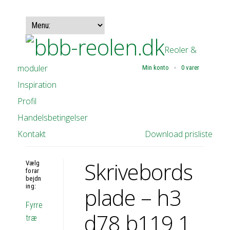
Reoler &
moduler
Min konto
0 varer
Inspiration
Profil
Handelsbetingelser
Kontakt
Download prisliste
Skrivebords
Vælg
forar
bejdn
ing:
plade – h3
Fyrre
d78 b119 1
træ