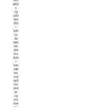
ens
ætte
s
og
udvi
des
efte
r
beh
ov,
da
næs
ten
alle
mo
dule
r
kan
sæt
tes
ove
npå
hin
and
en
og
mo
nter