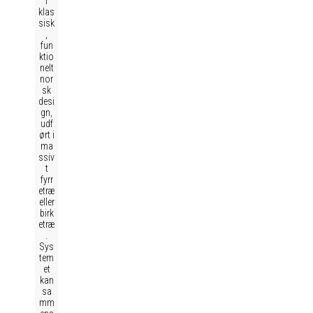
i
klas
sisk
,
fun
ktio
nelt
nor
sk
desi
gn,
udf
ørt i
ma
ssiv
t
fyrr
etræ
eller
birk
etræ
.
Sys
tem
et
kan
sa
mm