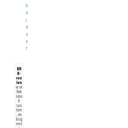
b
e
j
d
s
e
t
BB
B-
reo
len
er et
flek
sibe
lt
sys
tem
, en
bog
reol