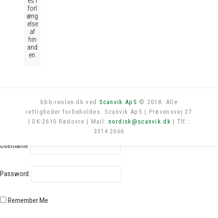
es i
forl
æng
else
af
hin
and
en.
bbb-reolen.dk ved
Scanvik ApS
© 2018. Alle
rettigheder forbeholdes. Scanvik ApS | Prøvensvej 27
Log in
| DK-2610 Rødovre | Mail:
nordisk@scanvik.dk
| Tlf.:
3314 2666
Username
Password
Remember Me