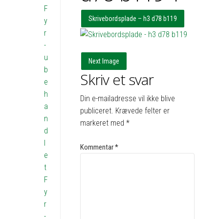
F
Skrivebordsplade – h3 d78 b119
y
r
-
u
Next Image
b
Skriv et svar
e
h
Din e-mailadresse vil ikke blive
a
publiceret.
Krævede felter er
n
markeret med
*
d
l
Kommentar
*
e
t
F
y
r
-