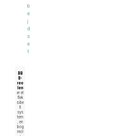
b
e
j
d
s
e
t
BB
B-
reo
len
er et
flek
sibe
lt
sys
tem
, en
bog
reol