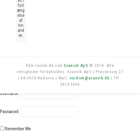
es i
forl
æng
else
af
hin
and
en.
bbb-reolen.dk ved
Scanvik ApS
© 2018. Alle
rettigheder forbeholdes. Scanvik ApS | Prøvensvej 27
Log in
| DK-2610 Rødovre | Mail:
nordisk@scanvik.dk
| Tlf.:
3314 2666
Username
Password
Remember Me