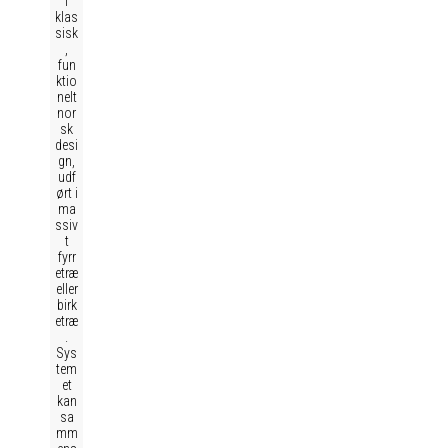
i
klas
sisk
,
fun
ktio
nelt
nor
sk
desi
gn,
udf
ørt i
ma
ssiv
t
fyrr
etræ
eller
birk
etræ
.
Sys
tem
et
kan
sa
mm