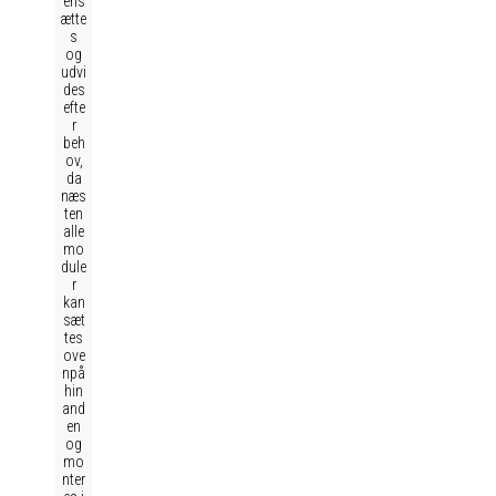
ens
ætte
s
og
udvi
des
efte
r
beh
ov,
da
næs
ten
alle
mo
dule
r
kan
sæt
tes
ove
npå
hin
and
en
og
mo
nter