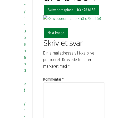
F
Skrivebordsplade – h3 d78 b158
y
r
-
u
Next Image
b
Skriv et svar
e
h
Din e-mailadresse vil ikke blive
a
publiceret.
Krævede felter er
n
markeret med
*
d
l
Kommentar
*
e
t
F
y
r
-