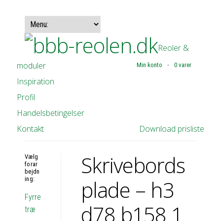
Reoler &
moduler
Min konto
0 varer
Inspiration
Profil
Handelsbetingelser
Kontakt
Download prisliste
Skrivebords
Vælg
forar
bejdn
ing:
plade – h3
Fyrre
d78 b158 1
træ