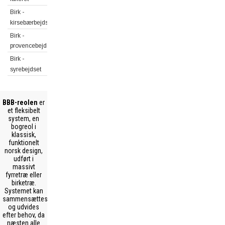
Birk -
kirsebærbejdset
Birk -
provencebejdset
Birk -
syrebejdset
BBB-reolen
er
et fleksibelt
system, en
bogreol i
klassisk,
funktionelt
norsk design,
udført i
massivt
fyrretræ eller
birketræ.
Systemet kan
sammensættes
og udvides
efter behov, da
næsten alle