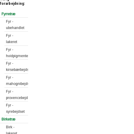
forarbejdning:
Fyrretræ
Fyr -
ubehandlet
Fyr -
lakeret
Fyr -
hvidpigmenteret
Fyr -
kirsebærbejdset
Fyr -
mahognibejdset
Fyr -
provencebejdset
Fyr -
syrebejdset
Birketræ
Birk -
lakeret