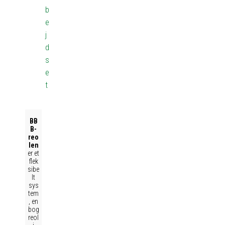
b
e
j
d
s
e
t
BB
B-
reo
len
er et
flek
sibe
lt
sys
tem
, en
bog
reol