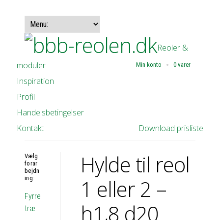
Reoler &
moduler
Min konto
0 varer
Inspiration
Profil
Handelsbetingelser
Kontakt
Download prisliste
Hylde til reol
Vælg
forar
bejdn
ing:
1 eller 2 –
Fyrre
h1,8 d20
træ