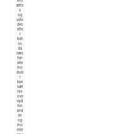
ens
ætte
s
og
udvi
des
efte
r
beh
ov,
da
næs
ten
alle
mo
dule
r
kan
sæt
tes
ove
npå
hin
and
en
og
mo
nter