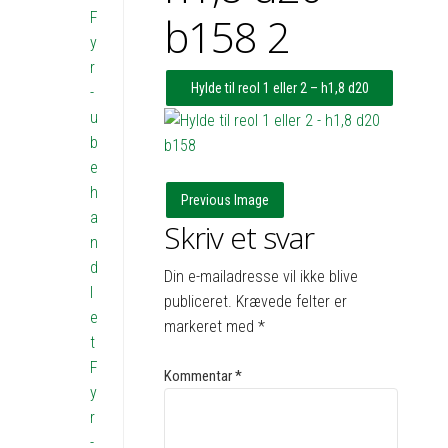
F
b158 2
y
r
Hylde til reol 1 eller 2 – h1,8 d20
-
u
b158
b
e
h
Previous Image
a
Skriv et svar
n
d
Din e-mailadresse vil ikke blive
l
publiceret.
Krævede felter er
e
markeret med
*
t
F
Kommentar
*
y
r
-