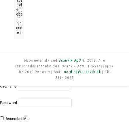
es i
forl
æng
else
af
hin
and
en.
bbb-reolen.dk ved
Scanvik ApS
© 2018. Alle
rettigheder forbeholdes. Scanvik ApS | Prøvensvej 27
Log in
| DK-2610 Rødovre | Mail:
nordisk@scanvik.dk
| Tlf.:
3314 2666
Username
Password
Remember Me