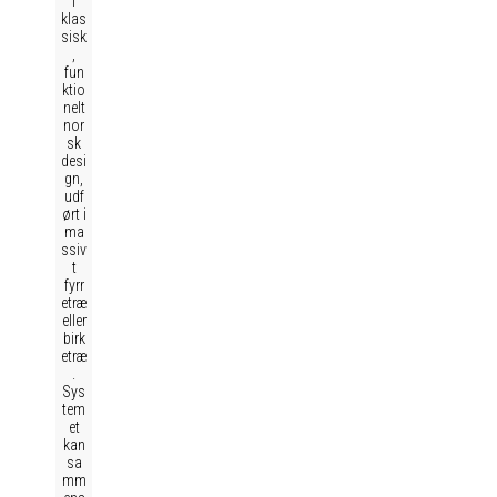
i
klas
sisk
,
fun
ktio
nelt
nor
sk
desi
gn,
udf
ørt i
ma
ssiv
t
fyrr
etræ
eller
birk
etræ
.
Sys
tem
et
kan
sa
mm