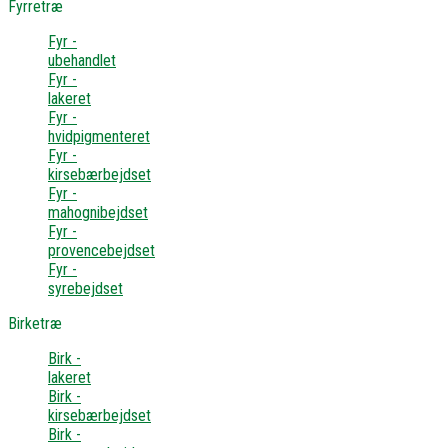
Fyrretræ
Fyr -
ubehandlet
Fyr -
lakeret
Fyr -
hvidpigmenteret
Fyr -
kirsebærbejdset
Fyr -
mahognibejdset
Fyr -
provencebejdset
Fyr -
syrebejdset
Birketræ
Birk -
lakeret
Birk -
kirsebærbejdset
Birk -