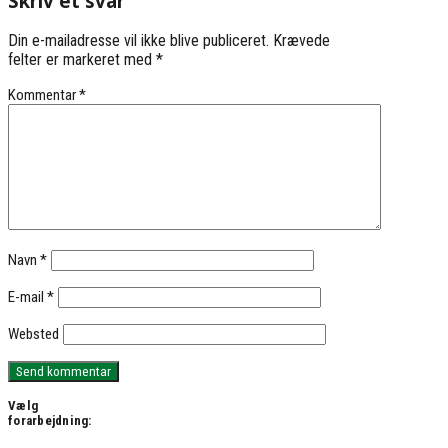
Skriv et svar
Din e-mailadresse vil ikke blive publiceret.
Krævede
felter er markeret med
*
Kommentar
*
Navn
*
E-mail
*
Websted
Vælg
forarbejdning: