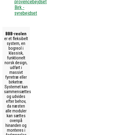
provencebejdset
Birk -
syrebejdset
BBB-reolen
er et fleksibelt
system, en
bogreol i
klassisk,
funktionelt
norsk design,
udført i
massivt
fyrretræ eller
birketræ.
Systemet kan
sammensættes
og udvides
efter behov,
da næsten
alle moduler
kan sættes
ovenpå
hinanden og
monteres i