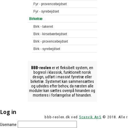
Fyr - provencebejdset
Fyr - syrebejdset
Birketræ
Birk - lakeret
Birk - kirsebærbejdset
Birk - provencebejdset
Birk - syrebejdset
BBB-reolen
er et fleksibelt system, en
bogreol i klassisk, funktionelt norsk
design, udført i massivt fyrretræ eller
birketræ. Systemet kan sammensættes
og udvides efter behov, da næsten alle
moduler kan sættes ovenpå hinanden og
monteres i forlængelse af hinanden.
Log in
bbb-reolen.dk ved
Scanvik ApS
© 2018. Alle r
Username