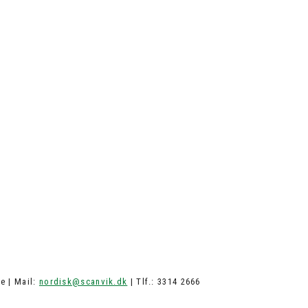
e | Mail:
nordisk@scanvik.dk
| Tlf.: 3314 2666