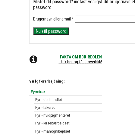
Mistet dit password? indtast venligst dit brugernavn el
password.
Påkrævet
Brugernavn eller email
*
Nulstil password
FAKTA OM BBB-REOLEN
- klik her og få et overblik!
Vælg forarbejdning:
Fyrretræ
Fyr - ubehandlet
Fyr - lakeret
Fyr - hvidpigmenteret
Fyr - kirsebærbejdset
Fyr - mahognibejdset