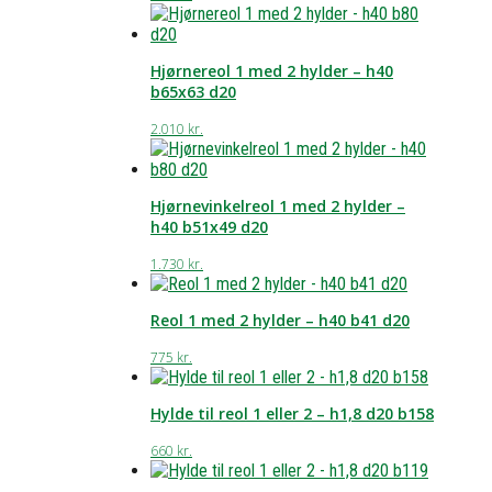
Hjørnereol 1 med 2 hylder – h40
b65x63 d20
2.010
kr.
Hjørnevinkelreol 1 med 2 hylder –
h40 b51x49 d20
1.730
kr.
Reol 1 med 2 hylder – h40 b41 d20
775
kr.
Hylde til reol 1 eller 2 – h1,8 d20 b158
660
kr.