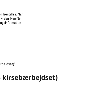
n bestilles.
Når
 vi den. Herefter
ingsinformation.
ærbejdset)”
 - kirsebærbejdset)