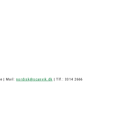
e | Mail:
nordisk@scanvik.dk
| Tlf.: 3314 2666