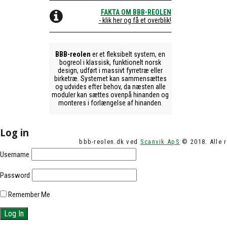
FAKTA OM BBB-REOLEN
- klik her og få et overblik!
BBB-reolen
er et fleksibelt system, en
bogreol i klassisk, funktionelt norsk
design, udført i massivt fyrretræ eller
birketræ. Systemet kan sammensættes
og udvides efter behov, da næsten alle
moduler kan sættes ovenpå hinanden og
monteres i forlængelse af hinanden.
Log in
bbb-reolen.dk ved
Scanvik ApS
© 2018. Alle r
Username
Password
Remember Me