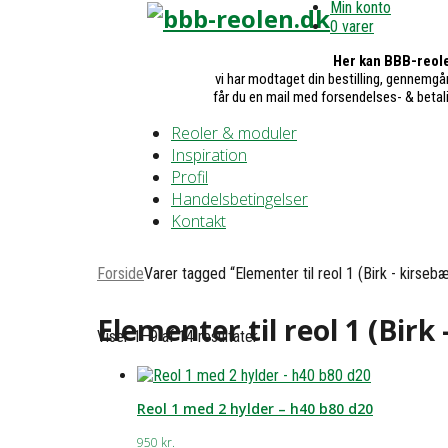
Min konto
0 varer
Her kan BBB-reole
vi har modtaget din bestilling, gennemgår
får du en mail med forsendelses- & betal
Reoler & moduler
Inspiration
Profil
Handelsbetingelser
Kontakt
Forside
Varer tagged “Elementer til reol 1 (Birk - kirseb
Elementer til reol 1 (Birk
Viser 1–9 af 14 resultater
Reol 1 med 2 hylder – h40 b80 d20
950
kr.