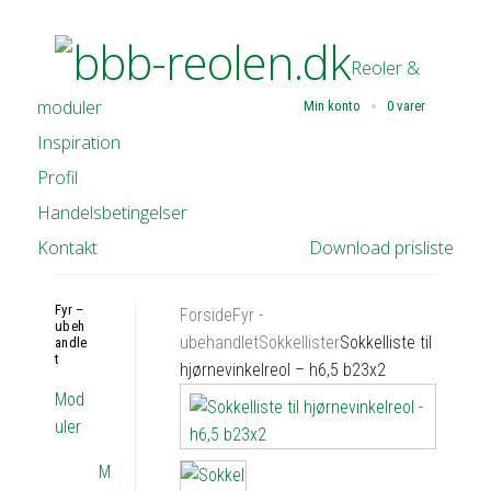
Reoler &
moduler
Min konto
0 varer
Inspiration
Profil
Handelsbetingelser
Kontakt
Download prisliste
Fyr –
Forside
Fyr -
ubeh
ubehandlet
Sokkellister
Sokkelliste til
andle
t
hjørnevinkelreol – h6,5 b23x2
Mod
uler
M