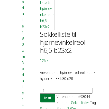
o
d
u
l
e
Sokkelliste til
r
8
hjørnevinkelreol –
0
h6,5 b23x2
c
m
125
kr.
M
o
Anvendes til hjørnevinkelreol med 3
d
hylder – h83 b80 d20
u
l
Sokkelliste
e
til
Varenummer:
698044
Bestil
r
hjørnevinkelreol
Kategori:
Sokkellister
Tag:
4
-
Elementer til reol 3 (Fyr -