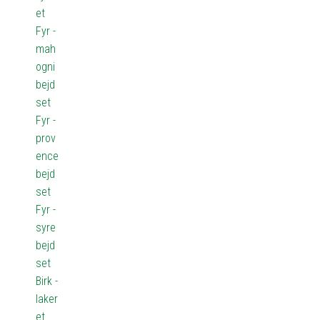
et
Fyr -
mah
ogni
bejd
set
Fyr -
prov
ence
bejd
set
Fyr -
syre
bejd
set
Birk -
laker
et