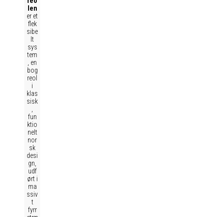
reo
len
er et
flek
sibe
lt
sys
tem
, en
bog
reol
i
klas
sisk
,
fun
ktio
nelt
nor
sk
desi
gn,
udf
ørt i
ma
ssiv
t
fyrr