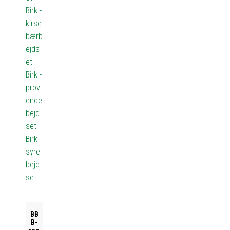
Birk -
kirse
bærb
ejds
et
Birk -
prov
ence
bejd
set
Birk -
syre
bejd
set
BB
B-