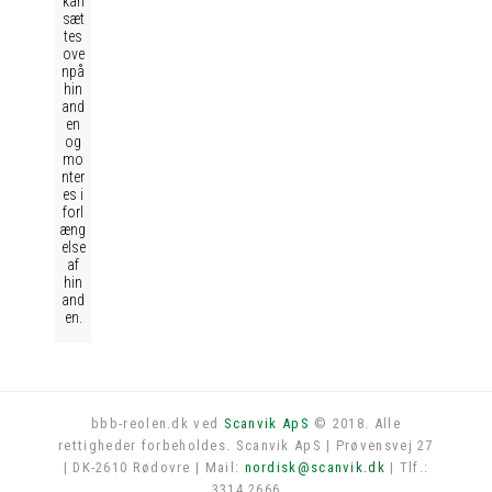
kan
sæt
tes
ove
npå
hin
and
en
og
mo
nter
es i
forl
æng
else
af
hin
and
en.
bbb-reolen.dk ved
Scanvik ApS
© 2018. Alle
rettigheder forbeholdes. Scanvik ApS | Prøvensvej 27
Log in
| DK-2610 Rødovre | Mail:
nordisk@scanvik.dk
| Tlf.:
3314 2666