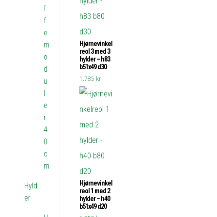
f
f
e
Hjørnevinkel
m
reol 3 med 3
o
hylder – h83
b51x49 d30
d
1.785
kr.
u
l
e
r
4
0
c
m
Hjørnevinkel
Hyld
reol 1 med 2
er
hylder – h40
b51x49 d20