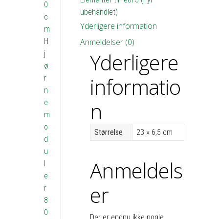
0
h6,5
ubehandlet)
c
b23x2
Yderligere information
m
antal
H
Anmeldelser (0)
Yderligere
j
ø
informatio
r
n
n
e
m
o
Størrelse
23 × 6,5 cm
d
u
Anmeldels
l
e
er
r
8
0
Der er endnu ikke nogle