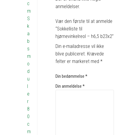
c
anmeldelser.
m
S
Vær den første til at anmelde
k
“Sokkelliste til
a
hjørnevinkelreol – h6,5 b23x2”
b
Din e-mailadresse vil ikke
s
blive publiceret.
Krævede
m
felter er markeret med
*
o
d
Din bedømmelse
*
u
l
Din anmeldelse
*
e
r
8
0
c
m