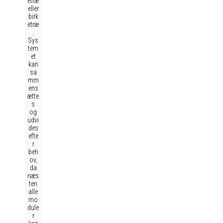
etræ
eller
birk
etræ
.
Sys
tem
et
kan
sa
mm
ens
ætte
s
og
udvi
des
efte
r
beh
ov,
da
næs
ten
alle
mo
dule
r