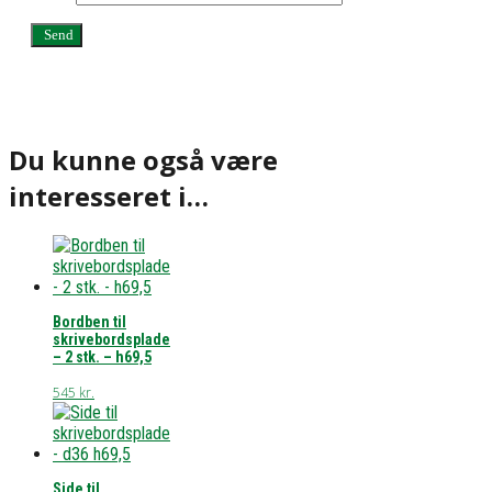
Du kunne også være
interesseret i…
Bordben til
skrivebordsplade
– 2 stk. – h69,5
545
kr.
Side til