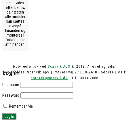
og udvides
efter behov,
da næsten
alle moduler
kan sættes
ovenpå
hinanden og
monteres i
forlængelse
af hinanden.
bbb-reolen.dk ved
Scanvik ApS
© 2018. Alle rettigheder
Log in
forbeholdes. Scanvik ApS | Prøvensvej 27 | DK-2610 Rødovre | Mail:
nordisk@scanvik.dk
| Tlf.: 3314 2666
Username
Password
Remember Me