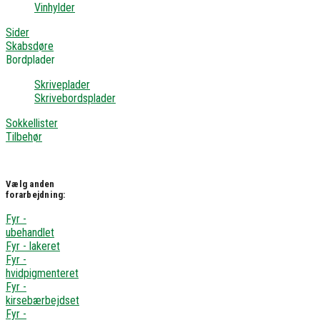
Vinhylder
Sider
Skabsdøre
Bordplader
Skriveplader
Skrivebordsplader
Sokkellister
Tilbehør
Vælg anden
forarbejdning:
Fyr -
ubehandlet
Fyr - lakeret
Fyr -
hvidpigmenteret
Fyr -
kirsebærbejdset
Fyr -