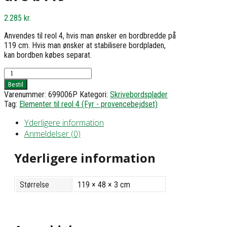
2.285
kr.
Anvendes til reol 4, hvis man ønsker en bordbredde på
119 cm. Hvis man ønsker at stabilisere bordpladen,
kan bordben købes separat.
Skrivebordsplade
-
Bestil
h3
Varenummer:
699006P
Kategori:
Skrivebordsplader
d78
Tag:
Elementer til reol 4 (Fyr - provencebejdset)
b119
antal
Yderligere information
Anmeldelser (0)
Yderligere information
Størrelse
119 × 48 × 3 cm