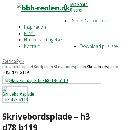
Min konto
0 varer
Reoler & moduler
Inspiration
Profil
Handelsbetingelser
Kontakt
Download prisliste
Forside
Fyr -
provencebejdset
Bordplader
Skrivebordsplader
Skrivebordsplade
– h3 d78 b119
Skrivebordsplade – h3
d78 b119