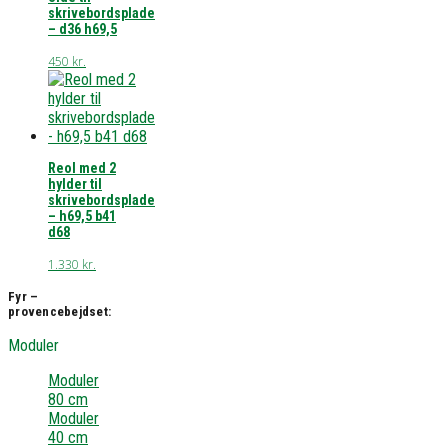
skrivebordsplade
– d36 h69,5
450
kr.
Reol med 2
hylder til
skrivebordsplade
– h69,5 b41
d68
1.330
kr.
Fyr –
provencebejdset:
Moduler
Moduler
80 cm
Moduler
40 cm