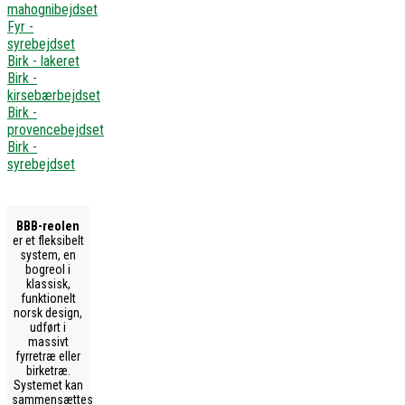
mahognibejdset
Fyr -
syrebejdset
Birk - lakeret
Birk -
kirsebærbejdset
Birk -
provencebejdset
Birk -
syrebejdset
BBB-reolen
er et fleksibelt
system, en
bogreol i
klassisk,
funktionelt
norsk design,
udført i
massivt
fyrretræ eller
birketræ.
Systemet kan
sammensættes